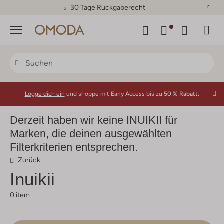
30 Tage Rückgaberecht
Menü
Logge dich ein
und shoppe mit Early Access bis zu
50 % Rabatt.
Derzeit haben wir keine INUIKII für
Marken, die deinen ausgewählten
Filterkriterien entsprechen.
Zurück
Inuikii
0 item