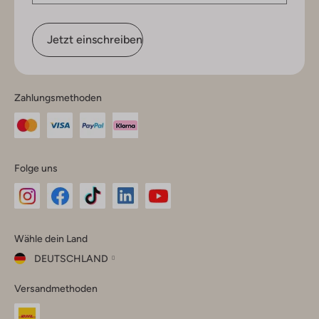
Jetzt einschreiben
Zahlungsmethoden
Folge uns
Omoda
Omoda
Omoda
Omoda
Omoda
Wähle dein Land
Instagram
Facebook
TikTok
LinkedIn
YouTube
DEUTSCHLAND
Wähle
Versandmethoden
dein
Schließ
Land