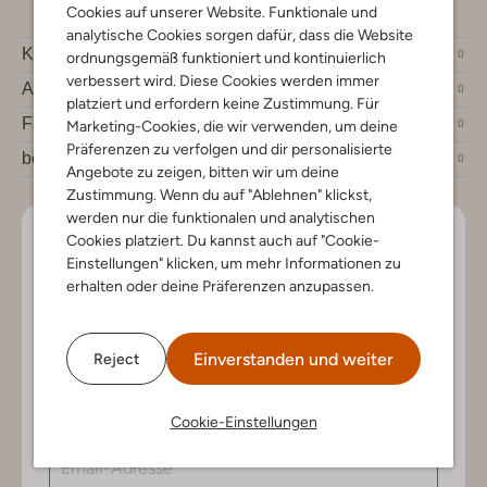
Cookies auf unserer Website. Funktionale und
analytische Cookies sorgen dafür, dass die Website
Kundenservice
ordnungsgemäß funktioniert und kontinuierlich
verbessert wird. Diese Cookies werden immer
Account
platziert und erfordern keine Zustimmung. Für
Fashion News
Marketing-Cookies, die wir verwenden, um deine
Präferenzen zu verfolgen und dir personalisierte
bei Omoda
Angebote zu zeigen, bitten wir um deine
Zustimmung. Wenn du auf "Ablehnen" klickst,
werden nur die funktionalen und analytischen
Lass uns in Kontakt bleiben
Cookies platziert. Du kannst auch auf "Cookie-
Einstellungen" klicken, um mehr Informationen zu
erhalten oder deine Präferenzen anzupassen.
Bleib auf dem Laufenden mit den neuesten Artikeln und
exklusiven Angeboten, nur für dich. Abonniere den
Newsletter und gewinne einen Einkaufsgutschein im
Wert von €150.
Einverstanden und weiter
Reject
Cookie-Einstellungen