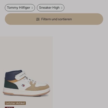
Tommy Hilfiger
Sneaker High
Filtern und sortieren
Letzter Artikel