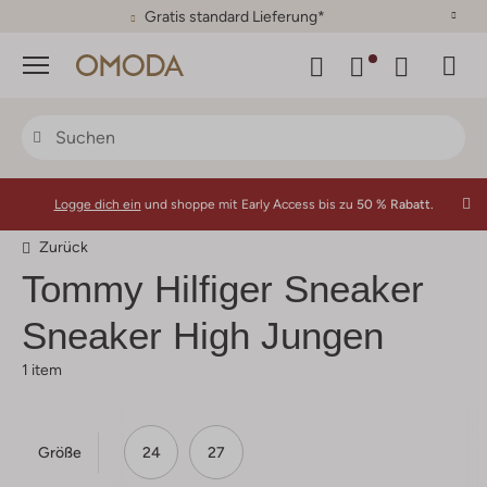
Gratis standard Lieferung*
Menü
Logge dich ein
und shoppe mit Early Access bis zu
50 % Rabatt.
Zurück
Tommy Hilfiger
Sneaker
Sneaker High Jungen
1 item
Größe
24
27