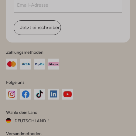
Jetzt einschreiben
Zahlungsmethoden
Folge uns
Omoda
Omoda
Omoda
Omoda
Omoda
Wähle dein Land
Instagram
Facebook
TikTok
LinkedIn
YouTube
DEUTSCHLAND
Wähle
Versandmethoden
dein