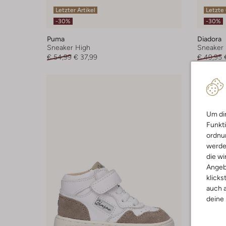
Letzter Artikel
Letzte
-30%
-30%
Puma
Diadora
Sneaker High
Sneaker 
€ 54,99
€ 37,99
€ 49,95
Um dir
Funkti
ordnun
werde
die wi
Angeb
klicks
auch a
deine