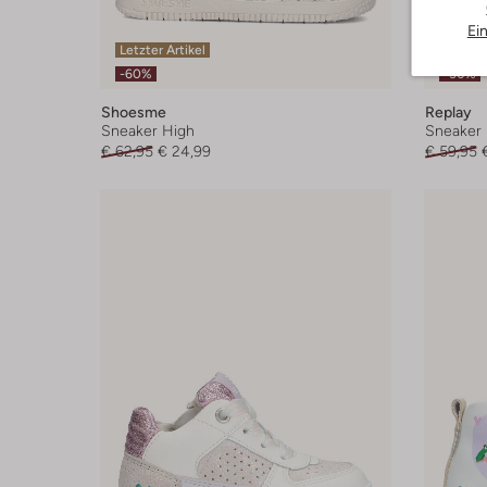
Ei
Letzter Artikel
Letzte
-60%
-50%
Shoesme
Replay
Sneaker High
Sneaker 
€ 62,95
€ 24,99
€ 59,95