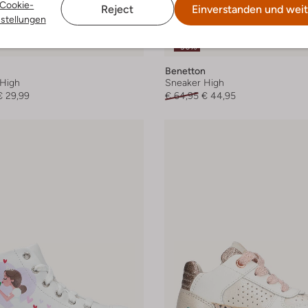
Cookie-
Reject
Einverstanden und weit
nstellungen
 Größen
Letzter Artikel
-30%
Benetton
High
Sneaker High
€ 29,99
€ 64,95
€ 44,95