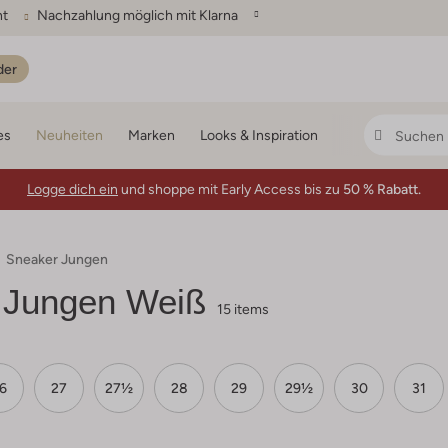
ht
Nachzahlung möglich mit Klarna
der
es
Neuheiten
Marken
Looks & Inspiration
Logge dich ein
und shoppe mit Early Access bis zu
50 % Rabatt.
Sneaker Jungen
 Jungen Weiß
15 items
6
27
27½
28
29
29½
30
31