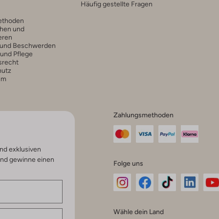
Häufig gestellte Fragen
ethoden
hen und
eren
 und Beschwerden
 und Pflege
srecht
hutz
um
Zahlungsmethoden
nd exklusiven
und gewinne einen
Folge uns
Omoda
Omoda
Omoda
Omoda
Om
Wähle dein Land
Instagram
Facebook
TikTok
LinkedI
Yo