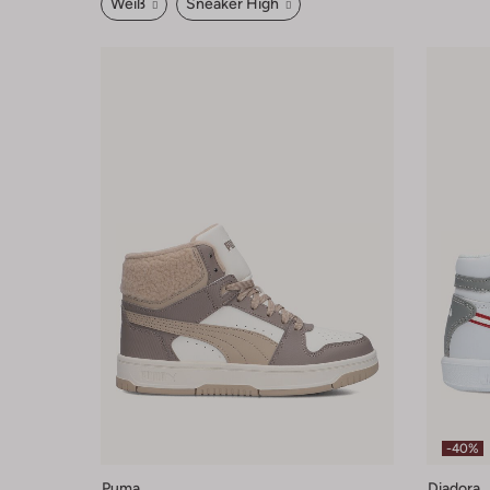
Weiß
Sneaker High
-40%
Puma
Diadora