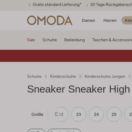
Gratis standard Lieferung*
30 Tage Rückgaberec
Damen
Herren
Kin
Sale
Schuhe
Bekleidung
Taschen & Accessoir
Schuhe
Kinderschuhe
Kinderschuhe Jungen
Sneaker Sneaker High
Größe
19
20
21
22
23
24
25
2