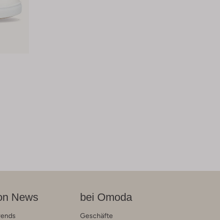
on News
bei Omoda
rends
Geschäfte