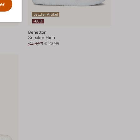
er
Letzter Artikel
-60%
Benetton
Sneaker High
€ 59,95
€ 23,99