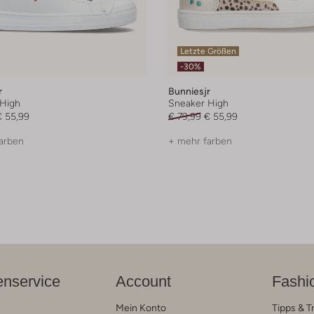
Letzte Größen
-30%
r
Bunniesjr
High
Sneaker High
€ 55,99
€ 79,99
€ 55,99
arben
+ mehr farben
nservice
Account
Fashi
Mein Konto
Tipps & T