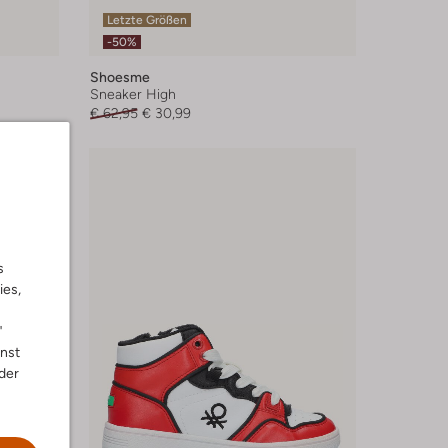
Letzte Größen
-50%
Shoesme
Sneaker High
€ 62,95
€ 30,99
s
ies,
"
nnst
der