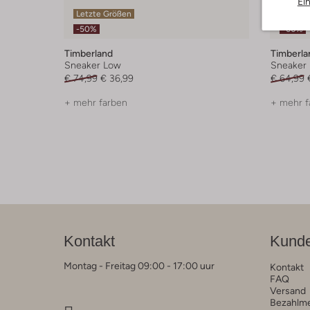
Ei
Letzte Größen
Letzter
-50%
-60%
Timberland
Timberla
Sneaker Low
Sneaker
€ 74,99
€ 36,99
€ 64,99
+ mehr farben
+ mehr f
Kontakt
Kunde
Montag - Freitag 09:00 - 17:00 uur
Kontakt
FAQ
Versand
Bezahlm