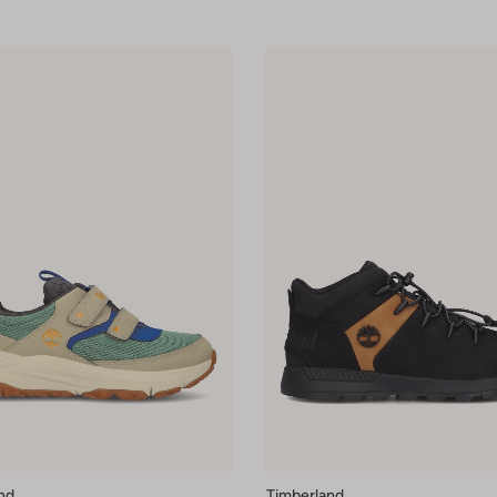
nd
Timberland