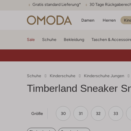
Gratis standard Lieferung*
30 Tage Rückgaberec
Damen
Herren
Kin
Sale
Schuhe
Bekleidung
Taschen & Accessoir
Schuhe
Kinderschuhe
Kinderschuhe Jungen
Timberland
Sneaker Sn
Größe
30
31
32
33