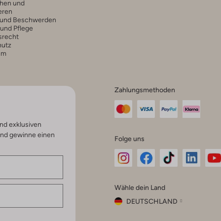
hen und
eren
 und Beschwerden
 und Pflege
srecht
hutz
um
Zahlungsmethoden
nd exklusiven
und gewinne einen
Folge uns
Omoda
Omoda
Omoda
Omoda
Om
Wähle dein Land
Instagram
Facebook
TikTok
LinkedI
Yo
DEUTSCHLAND
Wähle