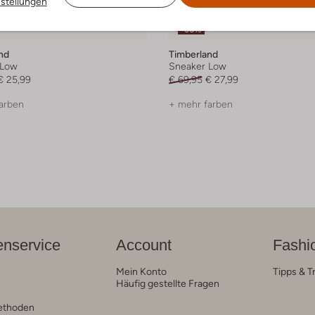
nstellungen
 Artikel
Letzter Artikel
-60%
nd
Timberland
 Low
Sneaker Low
€ 25,99
€ 69,95
€ 27,99
arben
+ mehr farben
nservice
Account
Fashi
Mein Konto
Tipps & T
Häufig gestellte Fragen
ethoden