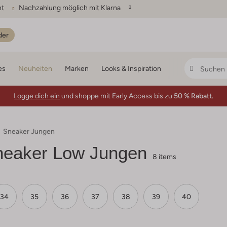
ht
Nachzahlung möglich mit Klarna
der
es
Neuheiten
Marken
Looks & Inspiration
Logge dich ein
und shoppe mit Early Access bis zu
50 % Rabatt.
Sneaker Jungen
eaker Low Jungen
8 items
34
35
36
37
38
39
40