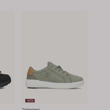
-60%
Timberland