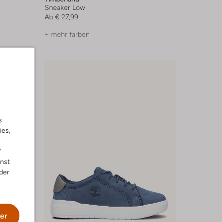
Sneaker Low
Ab
€ 27,99
+ mehr farben
s
ies,
"
nnst
der
er