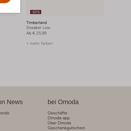
-60%
Timberland
Sneaker Low
Ab
€ 25,99
+ mehr farben
on News
bei Omoda
rends
Geschäfte
Omoda-app
Über Omoda
Geschenkgutschein