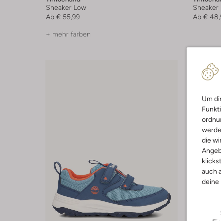
Sneaker Low
Sneaker
Ab
€ 55,99
Ab
€ 48,
+ mehr farben
Um dir
Funkti
ordnun
werde
die wi
Angeb
klicks
auch a
deine