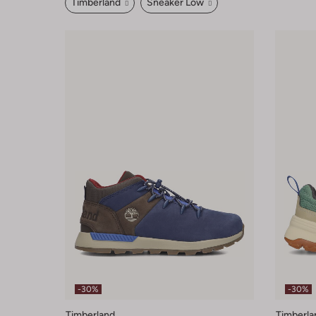
Timberland
Sneaker Low
-30%
-30%
Timberland
Timberla