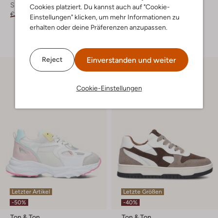
Sneaker Low
Sneaker Low
Cookies platziert. Du kannst auch auf "Cookie-
€ 89,95
€ 35,99
€ 79,95
€ 39,99
Einstellungen" klicken, um mehr Informationen zu
erhalten oder deine Präferenzen anzupassen.
+ mehr farben
Einverstanden und weiter
Reject
Cookie-Einstellungen
Letzter Artikel
Letzte Größen
-50%
-40%
Ton & Ton
Ton & Ton