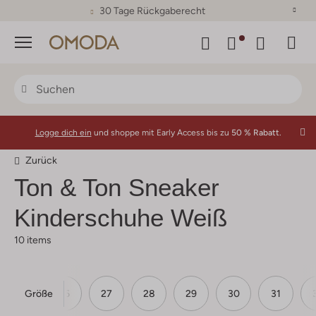
30 Tage Rückgaberecht
Menü
Logge dich ein
und shoppe mit Early Access bis zu
50 % Rabatt.
Zurück
Ton & Ton
Sneaker
Kinderschuhe Weiß
10 items
Größe
25
26
27
28
29
30
31