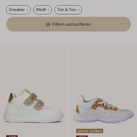
Sneaker
Weiß
Ton & Ton
Filtern und sortieren
Letzte Größen