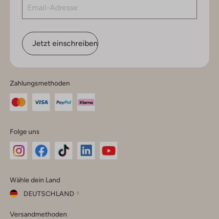
Jetzt einschreiben
Zahlungsmethoden
Folge uns
Omoda
Omoda
Omoda
Omoda
Omoda
Wähle dein Land
Instagram
Facebook
TikTok
LinkedIn
YouTube
DEUTSCHLAND
Wähle
Versandmethoden
dein