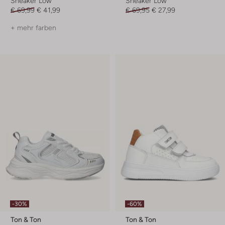
Sneaker Low
Sneaker Low
€ 69,99
€ 41,99
€ 69,95
€ 27,99
+ mehr farben
-30%
-60%
Ton & Ton
Ton & Ton