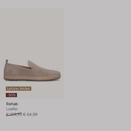
Letzter Artikel
-50%
Rehab
Loafer
€ 129,99
€ 64,99