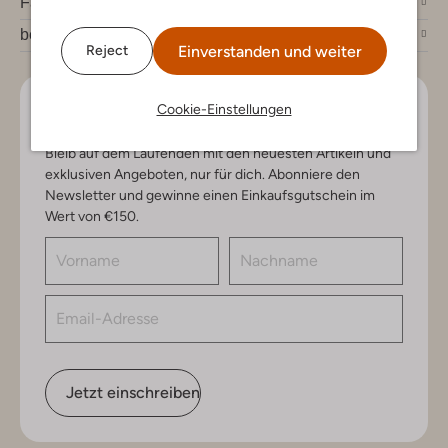
Fashion News
bei Omoda
Einverstanden und weiter
Reject
Cookie-Einstellungen
Lass uns in Kontakt bleiben
Bleib auf dem Laufenden mit den neuesten Artikeln und
exklusiven Angeboten, nur für dich. Abonniere den
Newsletter und gewinne einen Einkaufsgutschein im
Wert von €150.
Jetzt einschreiben