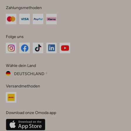
Zahlungsmethoden
Folge uns
Omoda
Omoda
Omoda
Omoda
Omoda
Wähle dein Land
Instagram
Facebook
TikTok
LinkedIn
YouTube
DEUTSCHLAND
Wähle
Versandmethoden
dein
Schließ
Land
Nederland
België
(Nederlands)
Download onze Omoda app
Belgique
(Français)
Deutschland