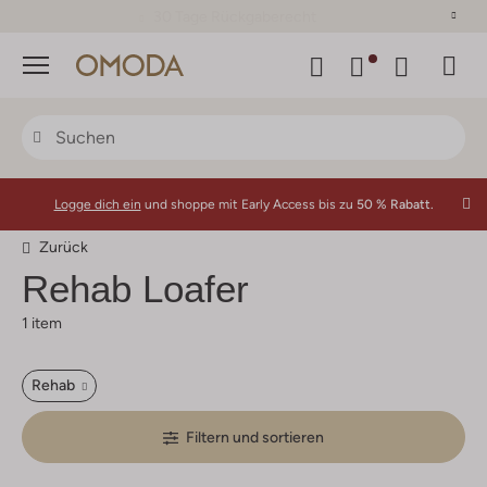
30 Tage Rückgaberecht
Menü
Logge dich ein
und shoppe mit Early Access bis zu
50 % Rabatt.
Zurück
Rehab
Loafer
1 item
Rehab
Filtern und sortieren