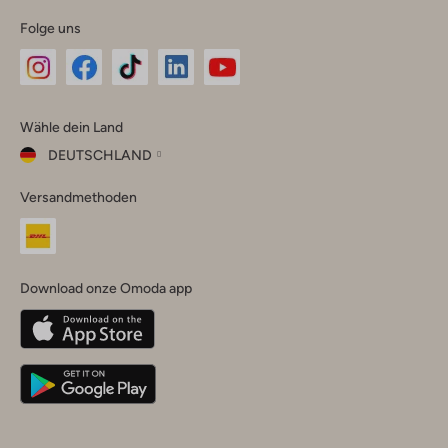
Folge uns
Omoda
Omoda
Omoda
Omoda
Omoda
Wähle dein Land
Instagram
Facebook
TikTok
LinkedIn
YouTube
DEUTSCHLAND
Wähle
Versandmethoden
dein
Schließ
Land
Nederland
België
(Nederlands)
Download onze Omoda app
Belgique
(Français)
Deutschland