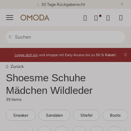
30 Tage Rückgaberecht
Menü
Logge dich ein
und shoppe mit Early Access bis zu
50 % Rabatt.
Zurück
Shoesme
Schuhe
Mädchen Wildleder
39 items
Sneaker
Sandalen
Stiefel
Boots