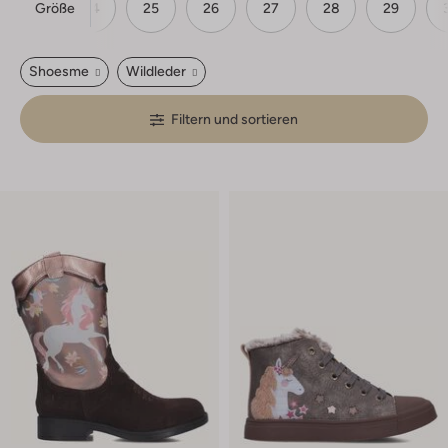
Größe
23
24
25
26
27
28
29
Shoesme
Wildleder
Filtern und sortieren