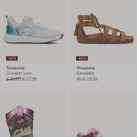
-60%
-60%
Shoesme
Shoesme
Sneaker Low
Sandalen
€ 69,95
€ 27,99
Ab
€ 23,99