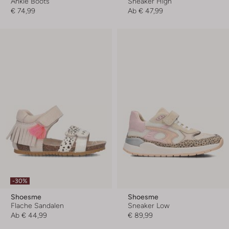
Ankle Boots
Sneaker High
€ 74,99
Ab
€ 47,99
-30%
Shoesme
Shoesme
Flache Sandalen
Sneaker Low
Ab
€ 44,99
€ 89,99