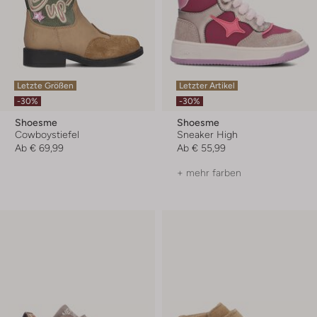
Letzte Größen
Letzter Artikel
-30%
-30%
Shoesme
Shoesme
Cowboystiefel
Sneaker High
Ab
€ 69,99
Ab
€ 55,99
+ mehr farben