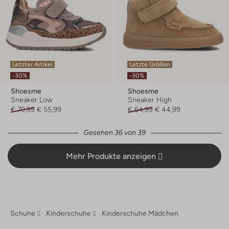
Letzter Artikel
Letzte Größen
-30%
-30%
Shoesme
Shoesme
Sneaker Low
Sneaker High
€ 79,99
€ 55,99
€ 64,99
€ 44,99
Gesehen 36 von 39
Mehr Produkte anzeigen
Schuhe
Kinderschuhe
Kinderschuhe Mädchen