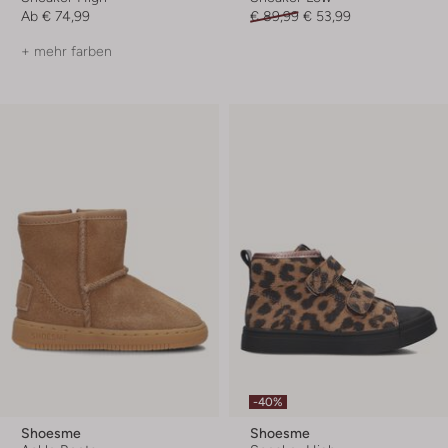
Ab
€ 74,99
€ 89,99
€ 53,99
+ mehr farben
-40%
Shoesme
Shoesme