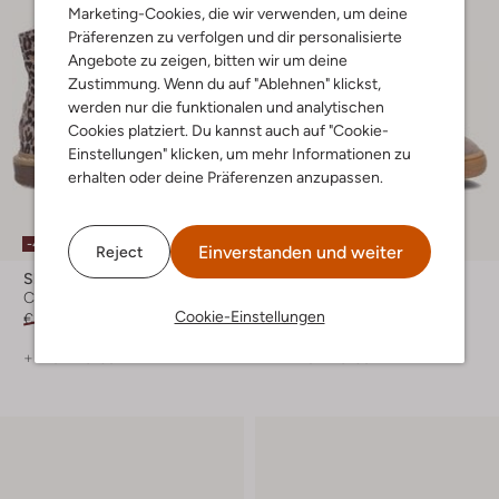
Marketing-Cookies, die wir verwenden, um deine
Präferenzen zu verfolgen und dir personalisierte
Angebote zu zeigen, bitten wir um deine
Zustimmung. Wenn du auf "Ablehnen" klickst,
werden nur die funktionalen und analytischen
Cookies platziert. Du kannst auch auf "Cookie-
Einstellungen" klicken, um mehr Informationen zu
erhalten oder deine Präferenzen anzupassen.
-40%
-30%
Einverstanden und weiter
Reject
Shoesme
Shoesme
Chelsea Boots
Sneaker Low
Cookie-Einstellungen
€ 79,99
€ 47,99
€ 69,99
€ 48,99
+ mehr farben
+ mehr farben