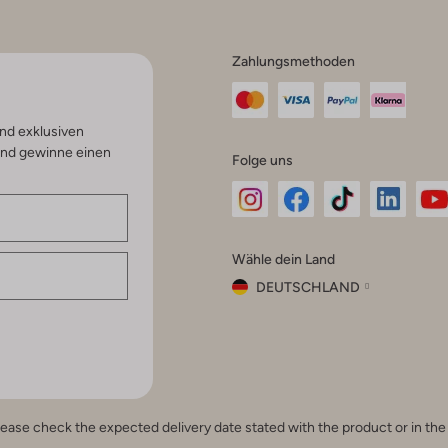
Zahlungsmethoden
nd exklusiven
und gewinne einen
Folge uns
Omoda
Omoda
Omoda
Omoda
Om
Wähle dein Land
Instagram
Facebook
TikTok
LinkedI
Yo
DEUTSCHLAND
Wähle
dein
Schließ
Land
Nederland
België
(Nederlands)
e, please check the expected delivery date stated with the product or in t
Belgique
(Français)