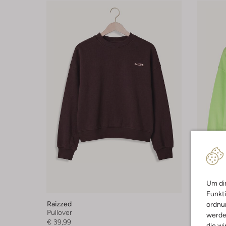
Um dir
-50%
Funkti
Raizzed
Raizzed
ordnun
Pullover
Pullover
werde
€ 39,99
€ 39,99
die wi