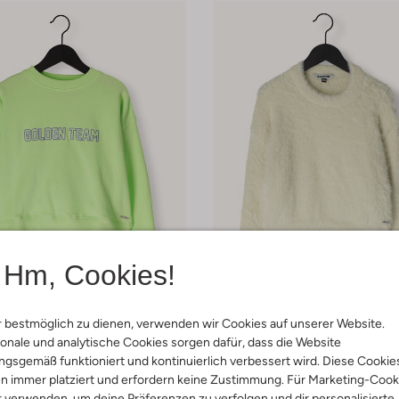
Hm, Cookies!
Letzter Artikel
 bestmöglich zu dienen, verwenden wir Cookies auf unserer Website.
-50%
onale und analytische Cookies sorgen dafür, dass die Website
Raizzed
gsgemäß funktioniert und kontinuierlich verbessert wird. Diese Cookie
Pullover
n immer platziert und erfordern keine Zustimmung. Für Marketing-Cook
€ 19,99
€ 54,99
€ 26,99
r verwenden, um deine Präferenzen zu verfolgen und dir personalisierte