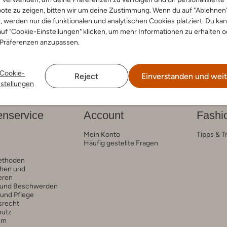
ote zu zeigen, bitten wir um deine Zustimmung. Wenn du auf "Ablehnen
arben
t, werden nur die funktionalen und analytischen Cookies platziert. Du ka
uf "Cookie-Einstellungen" klicken, um mehr Informationen zu erhalten o
 Präferenzen anzupassen.
Cookie-
Reject
Einverstanden und weit
nstellungen
nservice
Account
Fashi
Mein Konto
Tipps & T
Häufig gestellte Fragen
ethoden
hen und
eren
 und Beschwerden
 und Pflege
srecht
hutz
um