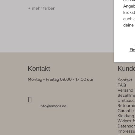
Angeb
+ mehr farben
+ mehr f
klicks
auch a
deine
Ei
Kontakt
Kunde
Montag - Freitag 09:00 - 17:00 uur
Kontakt
FAQ
Versand
Bezahlm
Umtausc
Retourni
info@omoda.de
Garantie
Kleidung
Widerruf
Datensc
Impress