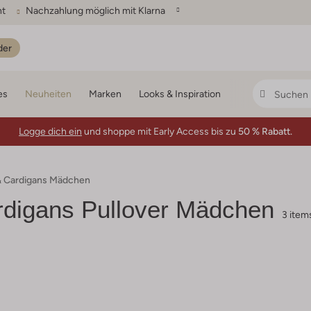
ht
Nachzahlung möglich mit Klarna
der
es
Neuheiten
Marken
Looks & Inspiration
Logge dich ein
und shoppe mit Early Access bis zu
50 % Rabatt.
 & Cardigans Mädchen
rdigans Pullover Mädchen
3 item