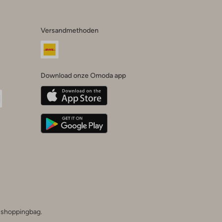
Versandmethoden
Download onze Omoda app
oda
n
uTube
he shoppingbag.