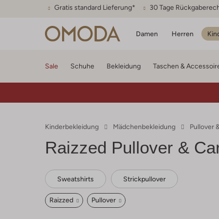
Gratis standard Lieferung*
30 Tage Rückgaberec
Damen
Herren
Kin
Sale
Schuhe
Bekleidung
Taschen & Accessoir
Kinderbekleidung
Mädchenbekleidung
Pullover
Raizzed
Pullover & Ca
Sweatshirts
Strickpullover
Raizzed
Pullover