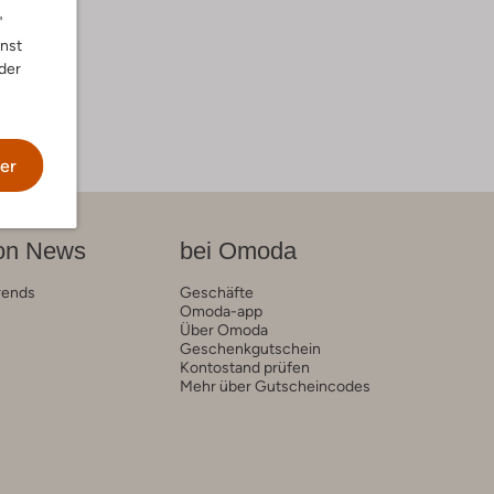
"
nnst
der
er
on News
bei Omoda
rends
Geschäfte
Omoda-app
Über Omoda
Geschenkgutschein
Kontostand prüfen
Mehr über Gutscheincodes