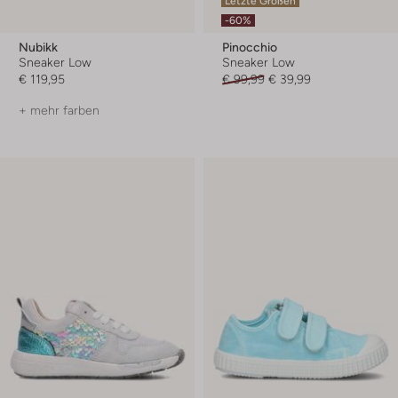
Letzte Größen
-60%
Nubikk
Pinocchio
Sneaker Low
Sneaker Low
€ 119,95
€ 99,99
€ 39,99
+ mehr farben