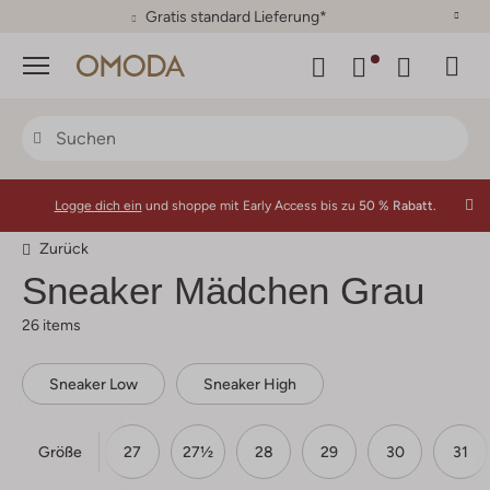
30 Tage Rückgaberecht
Menü
Logge dich ein
und shoppe mit Early Access bis zu
50 % Rabatt.
Zurück
Sneaker Mädchen Grau
26 items
Sneaker Low
Sneaker High
Größe
25
26
27
27½
28
29
30
31