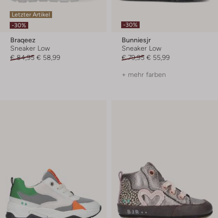
Letzter Artikel
-30%
-30%
Braqeez
Bunniesjr
Sneaker Low
Sneaker Low
€ 84,95
€ 58,99
€ 79,95
€ 55,99
+ mehr farben