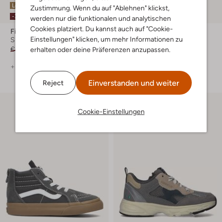
Letzter Artikel
Letzter Artikel
Zustimmung. Wenn du auf "Ablehnen" klickst,
-30%
-30%
werden nur die funktionalen und analytischen
Cookies platziert. Du kannst auch auf "Cookie-
Fila
Steve Madden
Einstellungen" klicken, um mehr Informationen zu
Sneaker Low
Sneaker Low
€ 74,99
€ 51,99
€ 99,95
€ 69,99
erhalten oder deine Präferenzen anzupassen.
+ mehr farben
+ mehr farben
Einverstanden und weiter
Reject
Cookie-Einstellungen