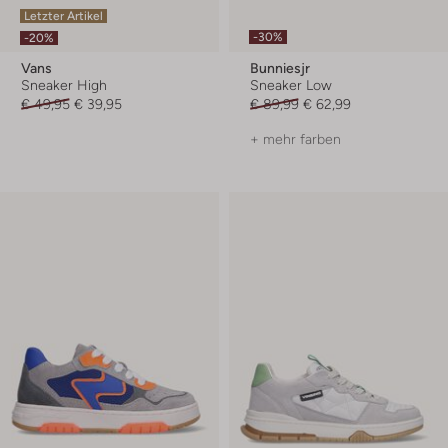
Letzter Artikel
-30%
-20%
Vans
Bunniesjr
Sneaker High
Sneaker Low
€ 49,95
€ 39,95
€ 89,99
€ 62,99
+ mehr farben