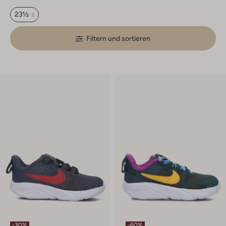
23½
Filtern und sortieren
-30%
-60%