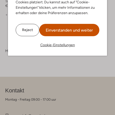
Sneaker Low
Sneaker Low
Cookies platziert. Du kannst auch auf "Cookie-
€ 44,99
€ 44,99
€ 30,99
Einstellungen" klicken, um mehr Informationen zu
erhalten oder deine Präferenzen anzupassen.
+ mehr farben
+ mehr farben
Einverstanden und weiter
Reject
Cookie-Einstellungen
Marken
Nike
Kontakt
Montag - Freitag 09:00 - 17:00 uur