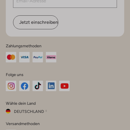
Jetzt einschreiben
Zahlungsmethoden
Folge uns
Omoda
Omoda
Omoda
Omoda
Omoda
Wähle dein Land
Instagram
Facebook
TikTok
LinkedIn
YouTube
DEUTSCHLAND
Wähle
Versandmethoden
dein
Schließ
Land