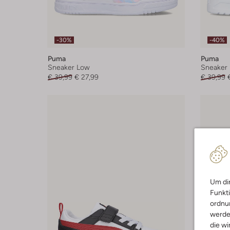
-30%
-40%
Puma
Puma
Sneaker Low
Sneaker
€ 39,99
€ 27,99
€ 39,99
Um dir
Funkti
ordnun
werde
die wi