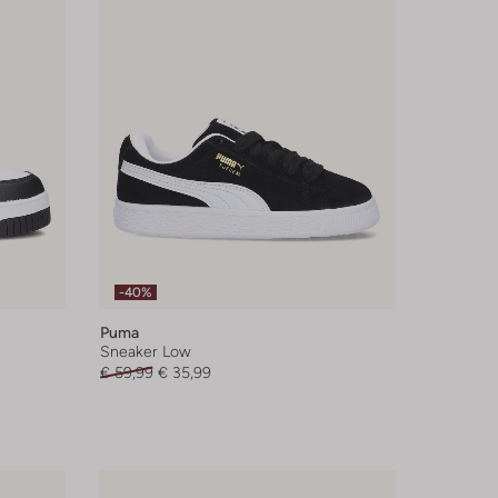
-40%
Puma
Sneaker Low
€ 59,99
€ 35,99