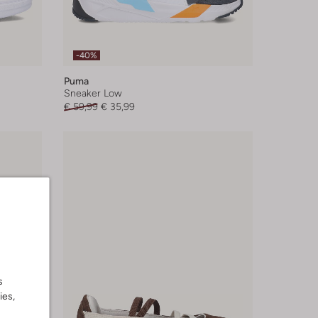
-40%
Puma
Sneaker Low
€ 59,99
€ 35,99
s
ies,