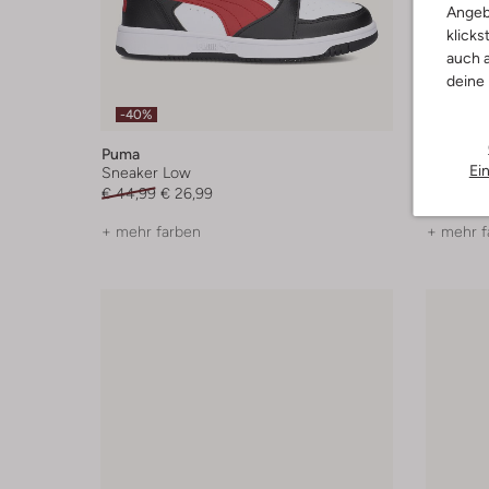
Angeb
klicks
auch a
deine
-40%
-30%
Puma
Puma
Ei
Sneaker Low
Sneaker
€ 44,99
€ 26,99
€ 44,99
+ mehr farben
+ mehr f