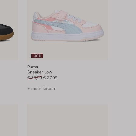
-30%
Puma
Sneaker Low
€ 39,99
€ 27,99
+ mehr farben