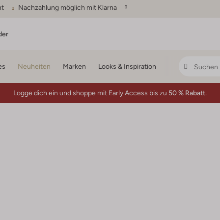
ht
Nachzahlung möglich mit Klarna
der
es
Neuheiten
Marken
Looks & Inspiration
Logge dich ein
und shoppe mit Early Access bis zu
50 % Rabatt.