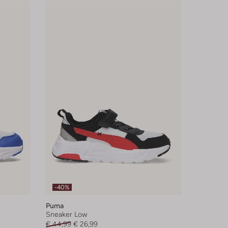
-40%
Puma
Sneaker Low
€ 44,99
€ 26,99