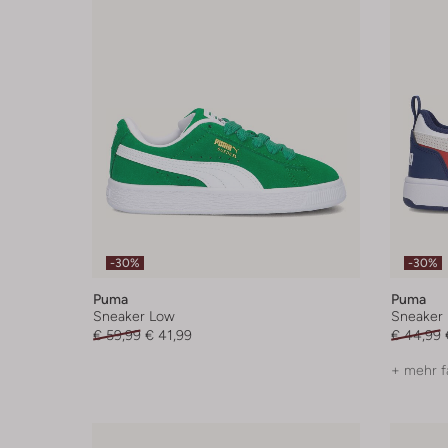
-30%
-30%
Puma
Puma
Sneaker Low
Sneaker
€ 59,99
€ 41,99
€ 44,99
+ mehr f