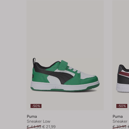
-50%
-50%
Puma
Puma
Sneaker Low
Sneaker
€ 44,99
€ 21,99
€ 39,99