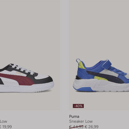
-40%
Puma
 Low
Sneaker Low
€ 19,99
€ 44,99
€ 26,99