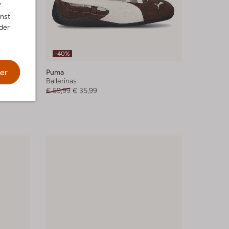
"
nnst
der
-40%
er
Puma
Ballerinas
€ 59,99
€ 35,99