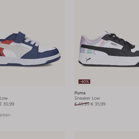
-40%
Puma
 Low
Sneaker Low
€ 30,99
€ 59,99
€ 35,99
arben