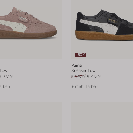
-60%
Puma
 Low
Sneaker Low
€ 37,99
€ 54,99
€ 21,99
arben
+ mehr farben