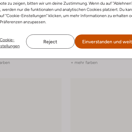
ote zu zeigen, bitten wir um deine Zustimmung. Wenn du auf "Ablehnen
t, werden nur die funktionalen und analytischen Cookies platziert. Du ka
uf "Cookie-Einstellungen" klicken, um mehr Informationen zu erhalten o
 Präferenzen anzupassen.
-20%
Cookie-
Reject
Einverstanden und weit
Puma
nstellungen
 Low
Sneaker Low
€ 30,99
€ 39,99
€ 31,99
arben
+ mehr farben