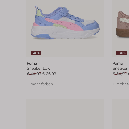
-40%
-30%
Puma
Puma
Sneaker Low
Sneaker
€ 44,99
€ 26,99
€ 54,99
+ mehr farben
+ mehr f