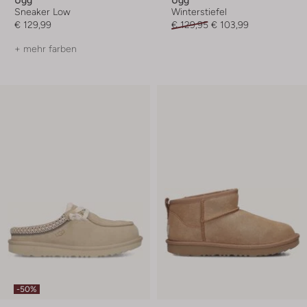
Ugg
Ugg
Sneaker Low
Winterstiefel
€ 129,99
€ 129,95
€ 103,99
+ mehr farben
-50%