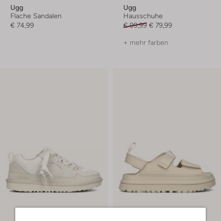
Ugg
Ugg
Flache Sandalen
Hausschuhe
€ 74,99
€ 99,99
€ 79,99
+ mehr farben