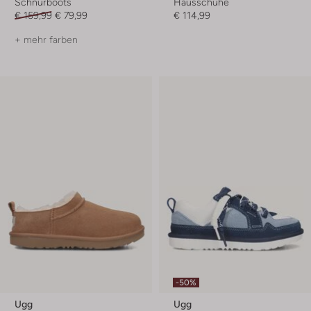
Schnürboots
Hausschuhe
€ 159,99
€ 79,99
€ 114,99
+ mehr farben
-50%
Ugg
Ugg