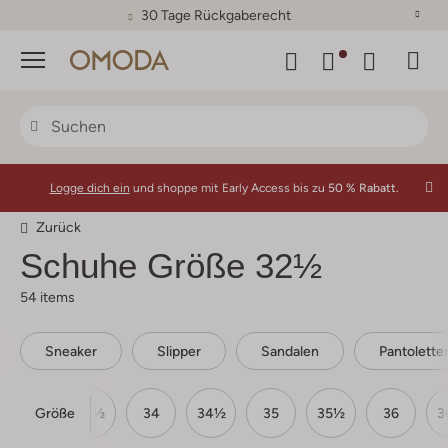
30 Tage Rückgaberecht
Menü
Logge dich ein
und shoppe mit Early Access bis zu
50 % Rabatt.
Zurück
Schuhe Größe 32½
54 items
Sneaker
Slipper
Sandalen
Pantolette
Größe
33
33½
34
34½
35
35½
36
3