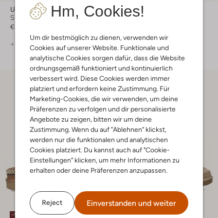
Hm, Cookies!
Ugg
Ugg
Sneaker Low
Flache Sandalen
€ 119,99
€ 74,99
Um dir bestmöglich zu dienen, verwenden wir
+ mehr farben
+ mehr farben
Cookies auf unserer Website. Funktionale und
analytische Cookies sorgen dafür, dass die Website
ordnungsgemäß funktioniert und kontinuierlich
verbessert wird. Diese Cookies werden immer
platziert und erfordern keine Zustimmung. Für
Marketing-Cookies, die wir verwenden, um deine
Präferenzen zu verfolgen und dir personalisierte
Angebote zu zeigen, bitten wir um deine
Zustimmung. Wenn du auf "Ablehnen" klickst,
werden nur die funktionalen und analytischen
Cookies platziert. Du kannst auch auf "Cookie-
Einstellungen" klicken, um mehr Informationen zu
erhalten oder deine Präferenzen anzupassen.
Einverstanden und weiter
Reject
-50%