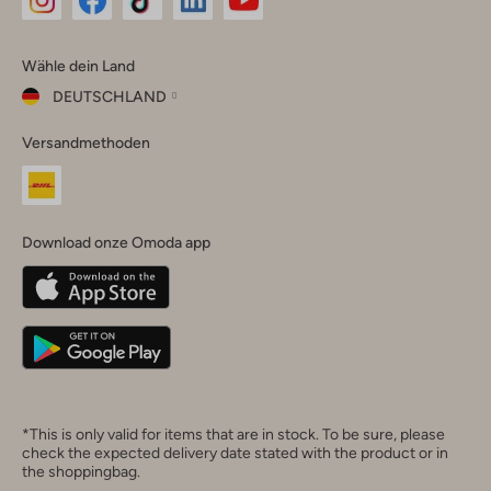
Omoda
Omoda
Omoda
Omoda
Omoda
Wähle dein Land
Instagram
Facebook
TikTok
LinkedIn
YouTube
DEUTSCHLAND
Wähle
Versandmethoden
dein
Schließ
Land
Nederland
België
(Nederlands)
Download onze Omoda app
Belgique
(Français)
Deutschland
*This is only valid for items that are in stock. To be sure, please
check the expected delivery date stated with the product or in
the shoppingbag.