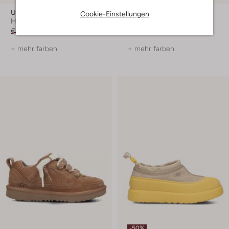
Ugg
Ugg
Cookie-Einstellungen
Hausschuhe
Sneaker Low
€ 99,99
€ 49,99
€ 129,99
€ 129,95
+ mehr farben
+ mehr farben
-50%