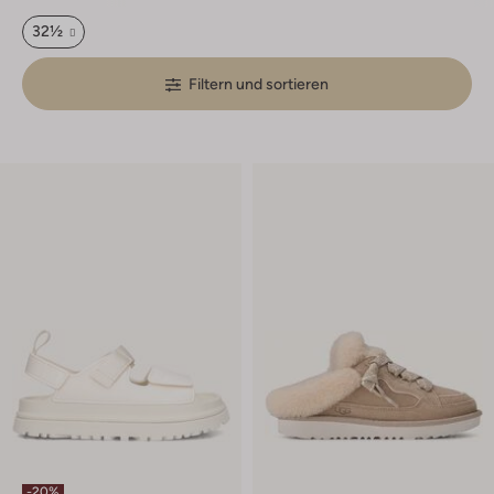
32½
Filtern und sortieren
-20%