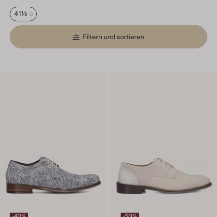
41½
Filtern und sortieren
-40%
-50%