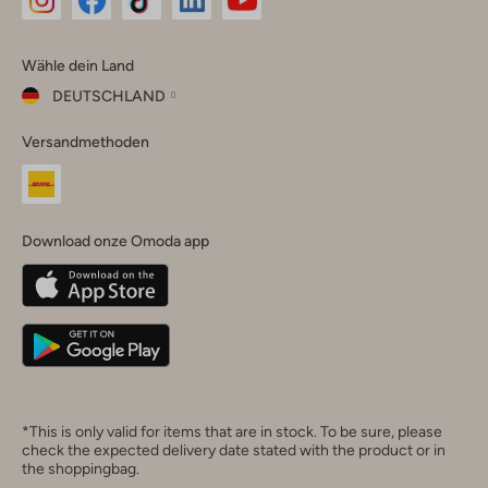
Omoda
Omoda
Omoda
Omoda
Omoda
Wähle dein Land
Instagram
Facebook
TikTok
LinkedIn
YouTube
DEUTSCHLAND
Wähle
Versandmethoden
dein
Schließ
Land
Nederland
België
(Nederlands)
Download onze Omoda app
Belgique
(Français)
Deutschland
*This is only valid for items that are in stock. To be sure, please
check the expected delivery date stated with the product or in
the shoppingbag.