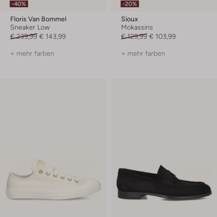
-40%
-20%
Floris Van Bommel
Sioux
Sneaker Low
Mokassins
€ 239,99
€ 143,99
€ 129,99
€ 103,99
+ mehr farben
+ mehr farben