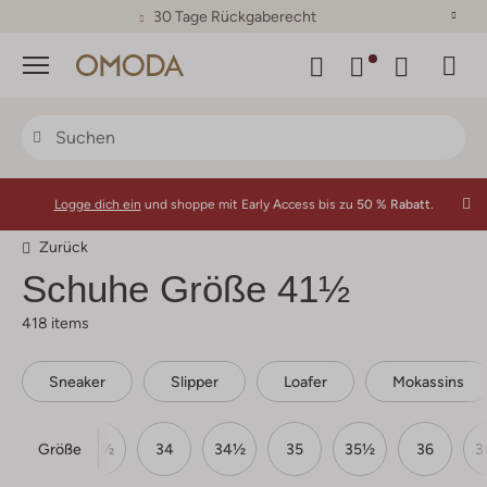
30 Tage Rückgaberecht
Menü
Logge dich ein
und shoppe mit Early Access bis zu
50 % Rabatt.
Zurück
Schuhe Größe 41½
418 items
Sneaker
Slipper
Loafer
Mokassins
Größe
33
33½
34
34½
35
35½
36
3