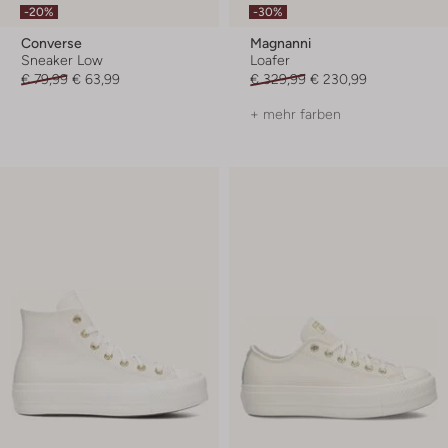
-20%
-30%
Converse
Magnanni
Sneaker Low
Loafer
€ 79,99
€ 63,99
€ 329,99
€ 230,99
+ mehr farben