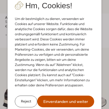
Hm, Cookies!
Adidas
New Balance
Um dir bestmöglich zu dienen, verwenden wir
Sneaker Low
Sneaker Low
Cookies auf unserer Website. Funktionale und
€ 84,99
€ 189,99
analytische Cookies sorgen dafür, dass die Website
ordnungsgemäß funktioniert und kontinuierlich
+ mehr farben
+ mehr farben
verbessert wird. Diese Cookies werden immer
platziert und erfordern keine Zustimmung. Für
Marketing-Cookies, die wir verwenden, um deine
Präferenzen zu verfolgen und dir personalisierte
Angebote zu zeigen, bitten wir um deine
Zustimmung. Wenn du auf "Ablehnen" klickst,
werden nur die funktionalen und analytischen
Cookies platziert. Du kannst auch auf "Cookie-
Einstellungen" klicken, um mehr Informationen zu
erhalten oder deine Präferenzen anzupassen.
Einverstanden und weiter
Reject