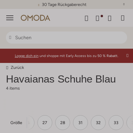
30 Tage Rückgaberecht
Menü
Logge dich ein
und shoppe mit Early Access bis zu
50 % Rabatt.
Zurück
Havaianas
Schuhe Blau
4 items
Größe
25
26
27
28
31
32
33