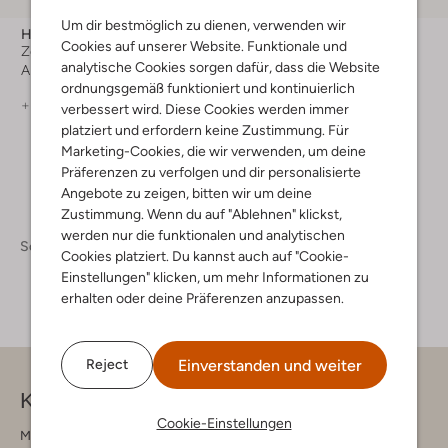
-10%
Um dir bestmöglich zu dienen, verwenden wir
Havaianas
Havaianas
Cookies auf unserer Website. Funktionale und
Zehentrenner
Zehentrenner
analytische Cookies sorgen dafür, dass die Website
Ab
€ 22,99
€ 29,99
€ 26,99
ordnungsgemäß funktioniert und kontinuierlich
+ mehr farben
+ mehr farben
verbessert wird. Diese Cookies werden immer
platziert und erfordern keine Zustimmung. Für
Marketing-Cookies, die wir verwenden, um deine
Präferenzen zu verfolgen und dir personalisierte
Angebote zu zeigen, bitten wir um deine
Zustimmung. Wenn du auf "Ablehnen" klickst,
werden nur die funktionalen und analytischen
Schuhe
Cookies platziert. Du kannst auch auf "Cookie-
Einstellungen" klicken, um mehr Informationen zu
erhalten oder deine Präferenzen anzupassen.
Einverstanden und weiter
Reject
Kontakt
Cookie-Einstellungen
Montag - Freitag 09:00 - 17:00 uur