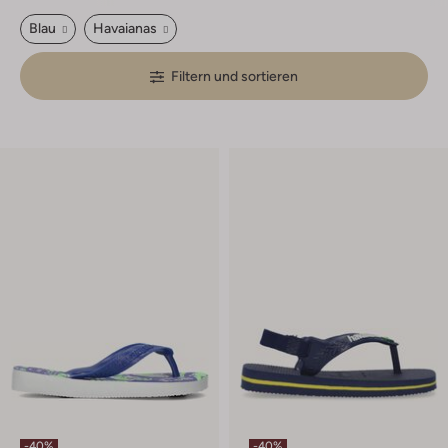
Blau
Havaianas
Filtern und sortieren
-40%
-40%