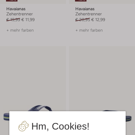
Havaianas
Havaianas
Zehentrenner
Zehentrenner
€ 19,99
€ 11,99
€ 20,95
€ 12,99
+ mehr farben
+ mehr farben
Hm, Cookies!
Letzte Größen