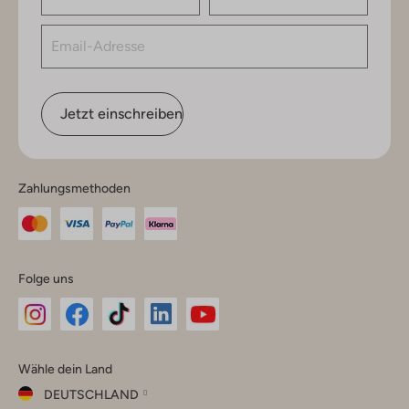
Jetzt einschreiben
Zahlungsmethoden
Folge uns
Omoda
Omoda
Omoda
Omoda
Omoda
Wähle dein Land
Instagram
Facebook
TikTok
LinkedIn
YouTube
DEUTSCHLAND