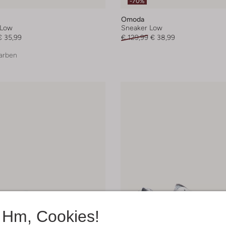
-70%
Omoda
 Low
Sneaker Low
€ 35,99
€ 129,99
€ 38,99
arben
Hm, Cookies!