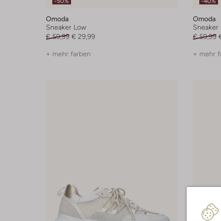
-50%
-40%
Omoda
Omoda
Sneaker Low
Sneaker
€ 59,99
€ 29,99
€ 59,99
+ mehr farben
+ mehr f