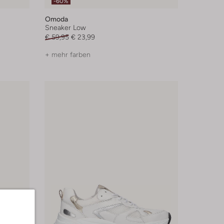
-60%
Omoda
Sneaker Low
€ 59,95
€ 23,99
+ mehr farben