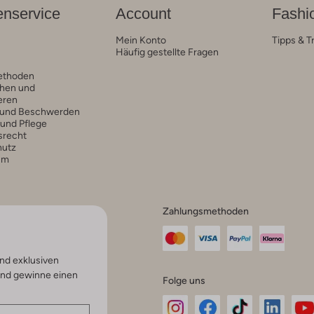
nservice
Account
Fashi
Mein Konto
Tipps & T
Häufig gestellte Fragen
ethoden
hen und
eren
 und Beschwerden
 und Pflege
srecht
hutz
um
Zahlungsmethoden
nd exklusiven
und gewinne einen
Folge uns