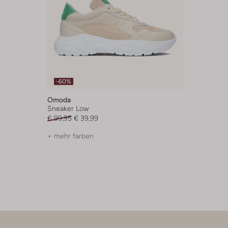
-60%
Omoda
Sneaker Low
€ 99,95
€ 39,99
+ mehr farben