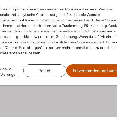
 bestmöglich zu dienen, verwenden wir Cookies auf unserer Website.
onale und analytische Cookies sorgen dafür, dass die Website
 Größen
Letzte Größen
gsgemäß funktioniert und kontinuierlich verbessert wird. Diese Cookie
-50%
n immer platziert und erfordern keine Zustimmung. Für Marketing-Cook
Omoda
r verwenden, um deine Präferenzen zu verfolgen und dir personalisierte
 Low
Sneaker Low
ote zu zeigen, bitten wir um deine Zustimmung. Wenn du auf "Ablehnen
€ 64,99
€ 99,95
€ 49,99
t, werden nur die funktionalen und analytischen Cookies platziert. Du ka
uf "Cookie-Einstellungen" klicken, um mehr Informationen zu erhalten o
+ mehr farben
 Präferenzen anzupassen.
Cookie-
Reject
Einverstanden und weit
nstellungen