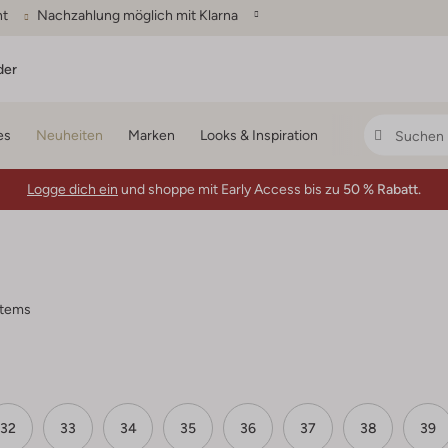
ht
Nachzahlung möglich mit Klarna
der
es
Neuheiten
Marken
Looks & Inspiration
Logge dich ein
und shoppe mit Early Access bis zu
50 % Rabatt.
items
32
33
34
35
36
37
38
39