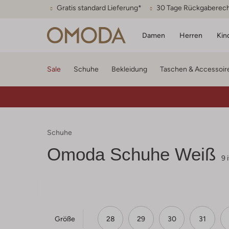
Gratis standard Lieferung*
30 Tage Rückgaberec
Damen
Herren
Kin
Sale
Schuhe
Bekleidung
Taschen & Accessoir
Schuhe
Omoda
Schuhe Weiß
9 
Größe
28
29
30
31