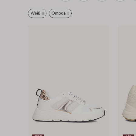
Weiß
Omoda