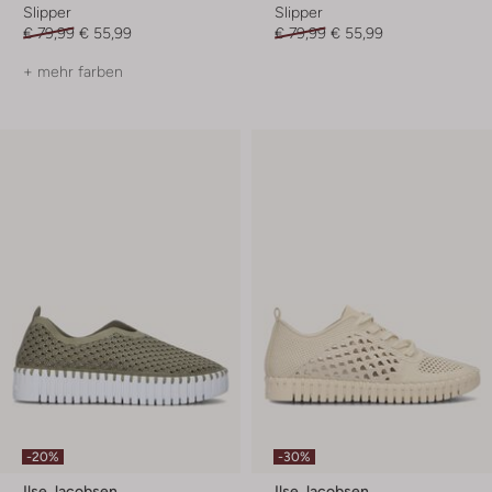
Slipper
Slipper
€ 79,99
€ 55,99
€ 79,99
€ 55,99
+ mehr farben
-20%
-30%
Ilse Jacobsen
Ilse Jacobsen