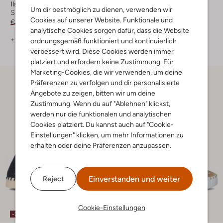
Ilse Jacobsen
Ilse Jacobsen
Um dir bestmöglich zu dienen, verwenden wir
Slipper
Slipper
Cookies auf unserer Website. Funktionale und
€ 89,99
€ 62,99
€ 79,99
€ 55,99
analytische Cookies sorgen dafür, dass die Website
+ mehr farben
+ mehr farben
ordnungsgemäß funktioniert und kontinuierlich
verbessert wird. Diese Cookies werden immer
platziert und erfordern keine Zustimmung. Für
Marketing-Cookies, die wir verwenden, um deine
Präferenzen zu verfolgen und dir personalisierte
Angebote zu zeigen, bitten wir um deine
Zustimmung. Wenn du auf "Ablehnen" klickst,
werden nur die funktionalen und analytischen
Cookies platziert. Du kannst auch auf "Cookie-
Einstellungen" klicken, um mehr Informationen zu
erhalten oder deine Präferenzen anzupassen.
Einverstanden und weiter
Reject
Cookie-Einstellungen
-30%
-20%