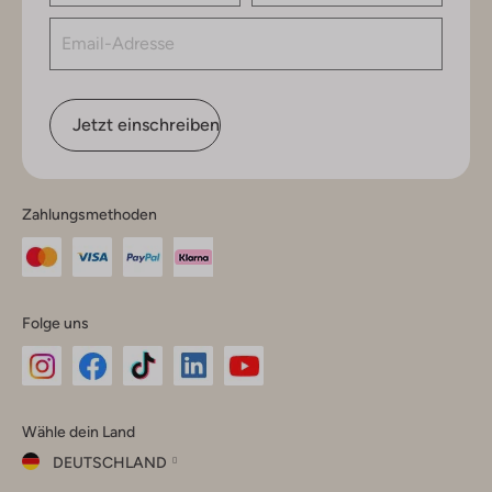
Jetzt einschreiben
Zahlungsmethoden
Folge uns
Omoda
Omoda
Omoda
Omoda
Omoda
Wähle dein Land
Instagram
Facebook
TikTok
LinkedIn
YouTube
DEUTSCHLAND
Wähle