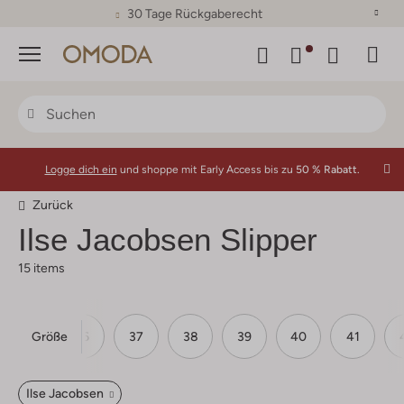
30 Tage Rückgaberecht
Menü
Logge dich ein
und shoppe mit Early Access bis zu
50 % Rabatt.
Zurück
Ilse Jacobsen
Slipper
15 items
Größe
36
37
38
39
40
41
Ilse Jacobsen