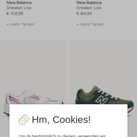
New Balance
New Balance
Sneaker Low
Sneaker Low
€ 109,99
€ 84,99
+ mehr farben
+ mehr farben
Hm, Cookies!
Um dir bestmöglich zu dienen, verwenden wir