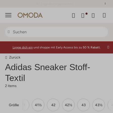
30 Tage Rückgaberecht
Menü
Logge dich ein
und shoppe mit Early Access bis zu
50 % Rabatt.
Zurück
Adidas
Sneaker Stoff-
Textil
2 items
Größe
40½
41
41½
42
42½
43
43½