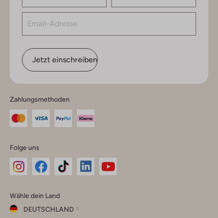
Jetzt einschreiben
Zahlungsmethoden
Folge uns
Omoda
Omoda
Omoda
Omoda
Omoda
Wähle dein Land
Instagram
Facebook
TikTok
LinkedIn
YouTube
DEUTSCHLAND