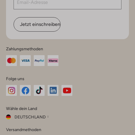
Jetzt einschreiben
Zahlungsmethoden
Folge uns
Omoda
Omoda
Omoda
Omoda
Omoda
Wähle dein Land
Instagram
Facebook
TikTok
LinkedIn
YouTube
DEUTSCHLAND
Wähle
Versandmethoden
dein
Schließ