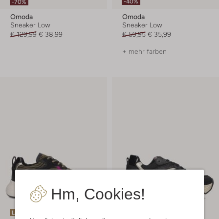
-40%
-70%
Omoda
Omoda
Sneaker Low
Sneaker Low
€ 129,99
€ 38,99
€ 59,95
€ 35,99
+ mehr farben
Hm, Cookies!
Letzte Größen
Letzte Größen