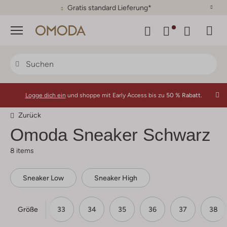
30 Tage Rückgaberecht
Menü
Logge dich ein
und shoppe mit Early Access bis zu
50 % Rabatt.
Zurück
Omoda
Sneaker Schwarz
8 items
Sneaker Low
Sneaker High
Größe
31
32
33
34
35
36
37
38