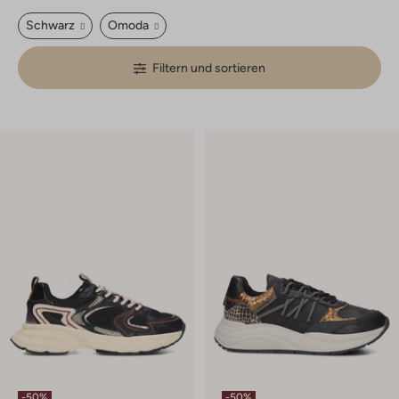
Schwarz
Omoda
Filtern und sortieren
-50%
-50%