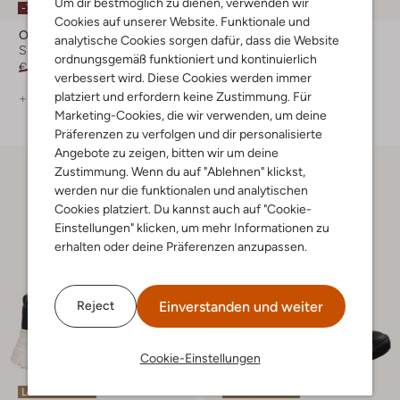
Um dir bestmöglich zu dienen, verwenden wir
-70%
-50%
Cookies auf unserer Website. Funktionale und
Omoda
Omoda
analytische Cookies sorgen dafür, dass die Website
Sneaker Low
Sneaker Low
ordnungsgemäß funktioniert und kontinuierlich
€ 119,95
€ 35,99
€ 119,95
€ 59,99
verbessert wird. Diese Cookies werden immer
platziert und erfordern keine Zustimmung. Für
+ mehr farben
+ mehr farben
Marketing-Cookies, die wir verwenden, um deine
Präferenzen zu verfolgen und dir personalisierte
Angebote zu zeigen, bitten wir um deine
Zustimmung. Wenn du auf "Ablehnen" klickst,
werden nur die funktionalen und analytischen
Cookies platziert. Du kannst auch auf "Cookie-
Einstellungen" klicken, um mehr Informationen zu
erhalten oder deine Präferenzen anzupassen.
Einverstanden und weiter
Reject
Cookie-Einstellungen
Letzte Größen
Letzter Artikel