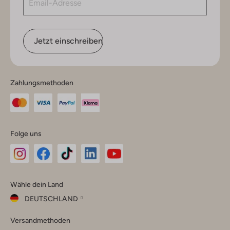
Jetzt einschreiben
Zahlungsmethoden
Folge uns
Omoda
Omoda
Omoda
Omoda
Omoda
Wähle dein Land
Instagram
Facebook
TikTok
LinkedIn
YouTube
DEUTSCHLAND
Wähle
Versandmethoden
dein
Schließ