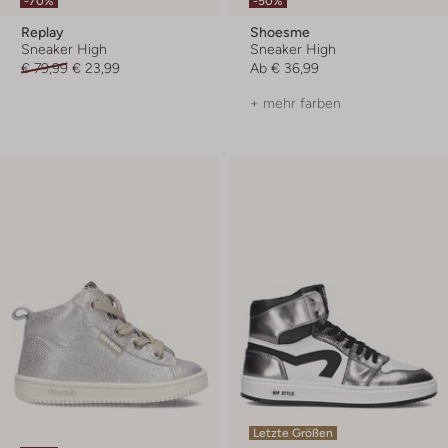
-70%
-50%
Replay
Shoesme
Sneaker High
Sneaker High
€ 79,99
€ 23,99
Ab
€ 36,99
+ mehr farben
Letzte Größen