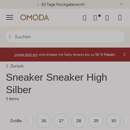
30 Tage Rückgaberecht
Menü
Logge dich ein
und shoppe mit Early Access bis zu
50 % Rabatt.
Zurück
Sneaker Sneaker High
Silber
5 items
Größe
24
25
26
27
28
29
30