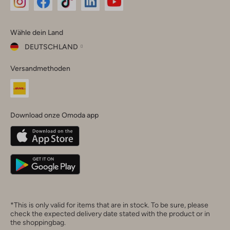
Omoda
Omoda
Omoda
Omoda
Omoda
Wähle dein Land
Instagram
Facebook
TikTok
LinkedIn
YouTube
DEUTSCHLAND
Wähle
Versandmethoden
dein
Schließ
Land
Nederland
België
(Nederlands)
Download onze Omoda app
Belgique
(Français)
Deutschland
*This is only valid for items that are in stock. To be sure, please
check the expected delivery date stated with the product or in
the shoppingbag.