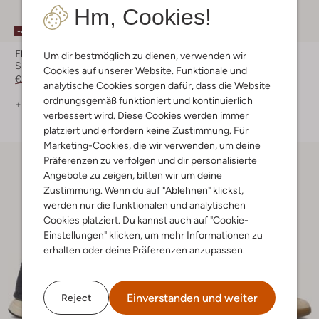
Hm, Cookies!
-40%
-40%
Floris Van Bommel
Floris Van Bommel
Um dir bestmöglich zu dienen, verwenden wir
Sneaker Low
Sneaker Low
Cookies auf unserer Website. Funktionale und
€ 239,99
€ 143,99
€ 269,99
€ 161,99
analytische Cookies sorgen dafür, dass die Website
ordnungsgemäß funktioniert und kontinuierlich
+ mehr farben
+ mehr farben
verbessert wird. Diese Cookies werden immer
platziert und erfordern keine Zustimmung. Für
Marketing-Cookies, die wir verwenden, um deine
Präferenzen zu verfolgen und dir personalisierte
Angebote zu zeigen, bitten wir um deine
Zustimmung. Wenn du auf "Ablehnen" klickst,
werden nur die funktionalen und analytischen
Cookies platziert. Du kannst auch auf "Cookie-
Einstellungen" klicken, um mehr Informationen zu
erhalten oder deine Präferenzen anzupassen.
Einverstanden und weiter
Reject