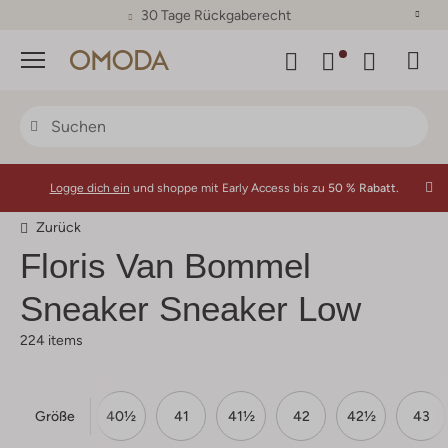
30 Tage Rückgaberecht
Menü
Logge dich ein
und shoppe mit Early Access bis zu
50 % Rabatt.
Zurück
Floris Van Bommel
Sneaker Sneaker Low
224 items
Größe
9½
40
40½
41
41½
42
42½
43