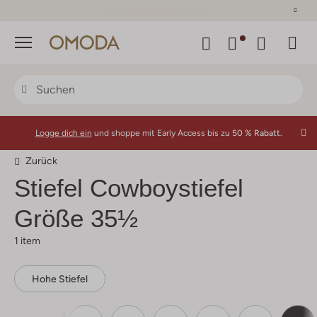
30 Tage Rückgaberecht
Menü
Logge dich ein
und shoppe mit Early Access bis zu
50 % Rabatt.
Zurück
Stiefel Cowboystiefel
Größe 35½
1 item
Hohe Stiefel