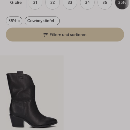
Größe
29
30
31
32
33
34
35
35½
35½
Cowboystiefel
Filtern und sortieren