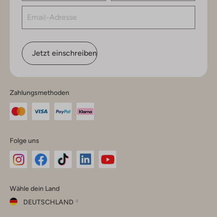
Jetzt einschreiben
Zahlungsmethoden
Folge uns
Omoda
Omoda
Omoda
Omoda
Omoda
Wähle dein Land
Instagram
Facebook
TikTok
LinkedIn
YouTube
DEUTSCHLAND
Wähle