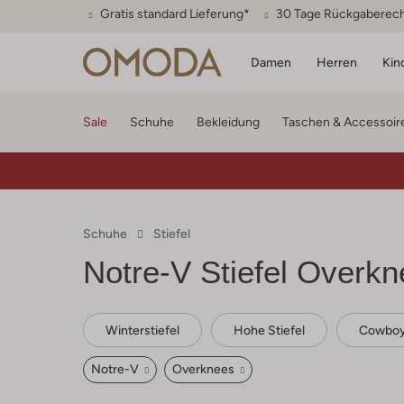
Gratis standard Lieferung*
30 Tage Rückgaberec
Damen
Herren
Kin
Sale
Schuhe
Bekleidung
Taschen & Accessoir
Schuhe
Stiefel
Notre-V
Stiefel Overkn
Winterstiefel
Hohe Stiefel
Cowboys
Notre-V
Overknees