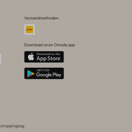
Versandmethoden
Download onze Omoda app
oda
n
uTube
he shoppingbag.