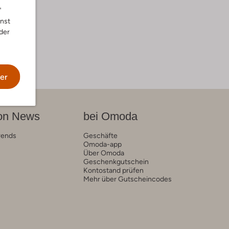
"
nnst
der
er
on News
bei Omoda
rends
Geschäfte
Omoda-app
Über Omoda
Geschenkgutschein
Kontostand prüfen
Mehr über Gutscheincodes