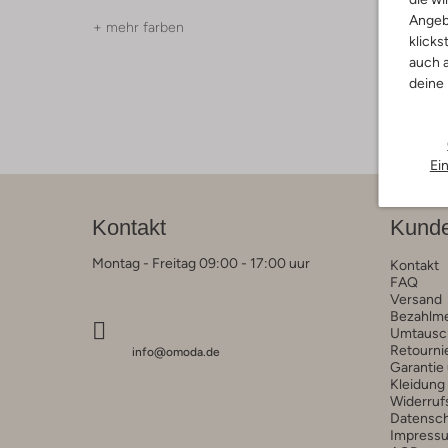
Angeb
+ mehr farben
+ mehr f
klicks
auch a
deine
Ei
Kontakt
Kunde
Montag - Freitag 09:00 - 17:00 uur
Kontakt
FAQ
Versand
Bezahlm
Umtausc
Retourni
info@omoda.de
Garantie
Kleidung
Widerruf
Datensc
Impress