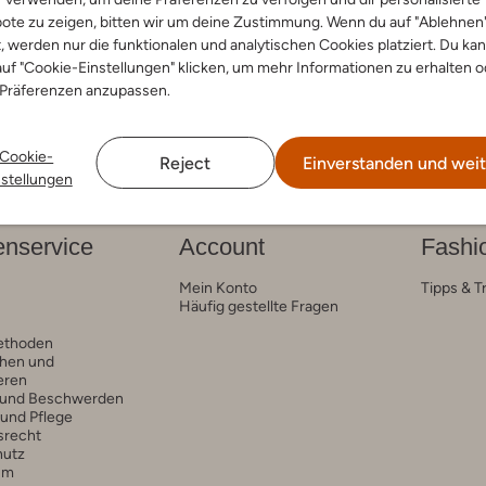
ote zu zeigen, bitten wir um deine Zustimmung. Wenn du auf "Ablehnen
arben
t, werden nur die funktionalen und analytischen Cookies platziert. Du ka
uf "Cookie-Einstellungen" klicken, um mehr Informationen zu erhalten o
 Präferenzen anzupassen.
Cookie-
Reject
Einverstanden und weit
nstellungen
nservice
Account
Fashi
Mein Konto
Tipps & T
Häufig gestellte Fragen
ethoden
hen und
eren
 und Beschwerden
 und Pflege
srecht
hutz
um