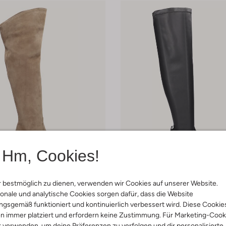
Hm, Cookies!
 Artikel
Letzte Größen
 bestmöglich zu dienen, verwenden wir Cookies auf unserer Website.
-70%
onale und analytische Cookies sorgen dafür, dass die Website
Notre-V
gsgemäß funktioniert und kontinuierlich verbessert wird. Diese Cookie
es
Overknees
n immer platziert und erfordern keine Zustimmung. Für Marketing-Cook
€ 149,99
€ 169,95
€ 50,99
r verwenden, um deine Präferenzen zu verfolgen und dir personalisierte