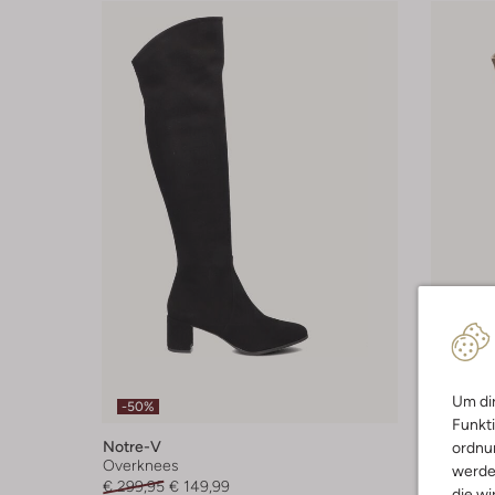
Letzter
Um dir
-50%
-50%
Funkti
Notre-V
Notre-V
ordnun
Overknees
Overkne
werde
€ 299,95
€ 149,99
€ 299,95
die wi