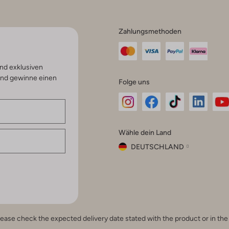
Zahlungsmethoden
nd exklusiven
und gewinne einen
Folge uns
Omoda
Omoda
Omoda
Omoda
Om
Wähle dein Land
Instagram
Facebook
TikTok
LinkedI
Yo
DEUTSCHLAND
Wähle
dein
Schließ
Land
Nederland
België
(Nederlands)
e, please check the expected delivery date stated with the product or in t
Belgique
(Français)