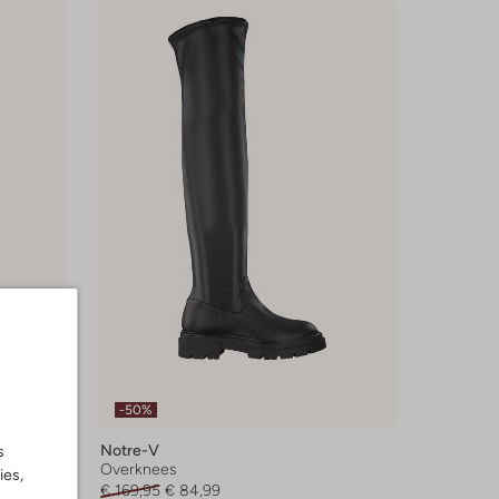
-50%
Notre-V
s
Overknees
ies,
€ 169,95
€ 84,99