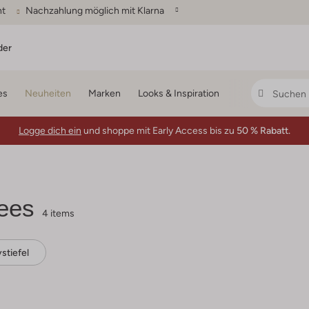
ht
Nachzahlung möglich mit Klarna
der
es
Neuheiten
Marken
Looks & Inspiration
Logge dich ein
und shoppe mit Early Access bis zu
50 % Rabatt.
ees
4 items
tiefel