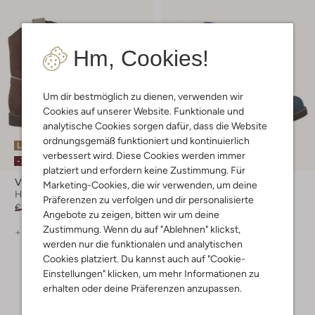
Hm, Cookies!
Um dir bestmöglich zu dienen, verwenden wir
Cookies auf unserer Website. Funktionale und
analytische Cookies sorgen dafür, dass die Website
ordnungsgemäß funktioniert und kontinuierlich
Letzter Artikel
Letzter Artikel
verbessert wird. Diese Cookies werden immer
-70%
-70%
platziert und erfordern keine Zustimmung. Für
Vingino
Vingino
Marketing-Cookies, die wir verwenden, um deine
Hohe Stiefel
Hohe Stiefel
Präferenzen zu verfolgen und dir personalisierte
€ 79,95
€ 23,95
€ 79,95
€ 23,95
Angebote zu zeigen, bitten wir um deine
Zustimmung. Wenn du auf "Ablehnen" klickst,
+ mehr farben
+ mehr farben
werden nur die funktionalen und analytischen
Cookies platziert. Du kannst auch auf "Cookie-
Einstellungen" klicken, um mehr Informationen zu
erhalten oder deine Präferenzen anzupassen.