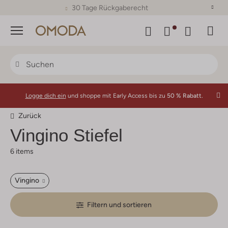
30 Tage Rückgaberecht
Menü
Logge dich ein
und shoppe mit Early Access bis zu
50 % Rabatt.
Zurück
Vingino
Stiefel
6 items
Vingino
Filtern und sortieren