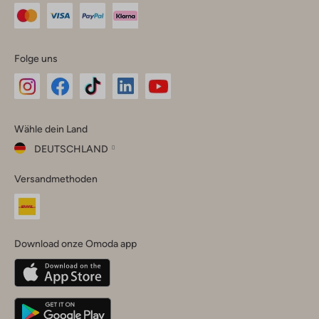
Folge uns
Omoda
Omoda
Omoda
Omoda
Omoda
Wähle dein Land
Instagram
Facebook
TikTok
LinkedIn
YouTube
DEUTSCHLAND
Wähle
Versandmethoden
dein
Schließ
Land
Nederland
België
(Nederlands)
Download onze Omoda app
Belgique
(Français)
Deutschland