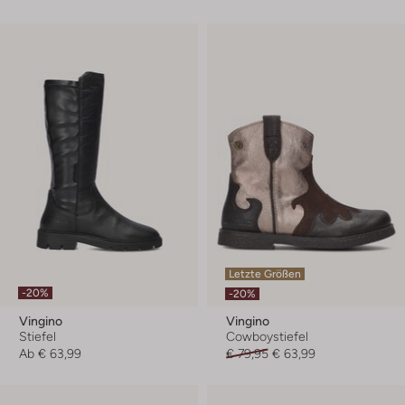
Letzte Größen
-20%
-20%
Vingino
Vingino
Stiefel
Cowboystiefel
Ab
€ 63,99
€ 79,95
€ 63,99