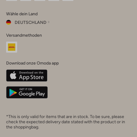
Omoda
Omoda
Omoda
Omoda
Omoda
Wähle dein Land
Instagram
Facebook
TikTok
LinkedIn
YouTube
DEUTSCHLAND
Wähle
Versandmethoden
dein
Schließ
Land
Nederland
België
(Nederlands)
Download onze Omoda app
Belgique
(Français)
Deutschland
*This is only valid for items that are in stock. To be sure, please
check the expected delivery date stated with the product or in
the shoppingbag.