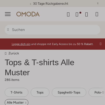
30 Tage Rückgaberecht
Menü
Logge dich ein
und shoppe mit Early Access bis zu
50 % Rabatt.
Zurück
Tops & T-shirts Alle
Muster
286 items
T-Shirts
Tops
Spaghetti-Tops
Polo-Sh
Alle Muster