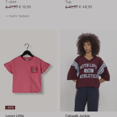
T-shirt
Top
€ 27,99
€ 16,99
€ 69,99
€ 48,99
+ mehr farben
-40%
Looxs Little
Catwalk Junkie