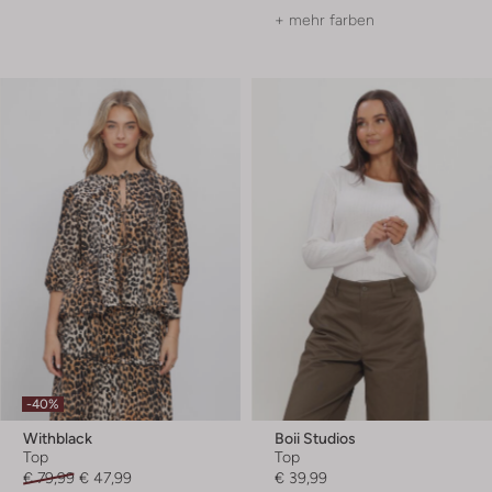
+ mehr farben
-40%
Withblack
Boii Studios
Top
Top
€ 79,99
€ 47,99
€ 39,99