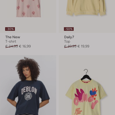
-30%
-50%
The New
Daily7
T-shirt
Top
€ 24,99
€ 16,99
€ 39,99
€ 19,99