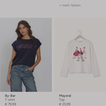
+ mehr farben
By-Bar
Mayoral
T-shirt
Top
€ 79,99
€ 25,99