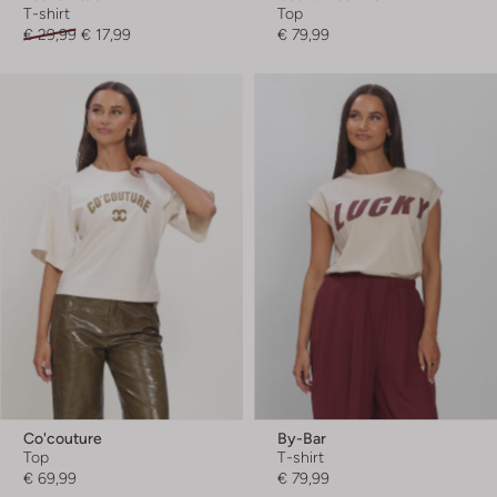
T-shirt
Top
€ 29,99
€ 17,99
€ 79,99
Co'couture
By-Bar
Top
T-shirt
€ 69,99
€ 79,99