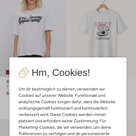
Hm, Cookies!
-50%
-50%
Refined Department
Salty Stitch
T-shirt
T-shirt
Um dir bestmöglich zu dienen, verwenden wir
€ 39,99
€ 19,99
€ 49,99
€ 24,99
Cookies auf unserer Website. Funktionale und
analytische Cookies sorgen dafür, dass die Website
+ mehr farben
ordnungsgemäß funktioniert und kontinuierlich
verbessert wird. Diese Cookies werden immer
platziert und erfordern keine Zustimmung. Für
Marketing-Cookies, die wir verwenden, um deine
Präferenzen zu verfolgen und dir personalisierte