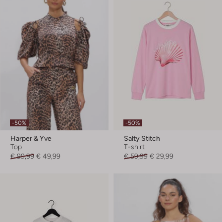
-50%
-50%
Harper & Yve
Salty Stitch
Top
T-shirt
€ 99,99
€ 49,99
€ 59,99
€ 29,99