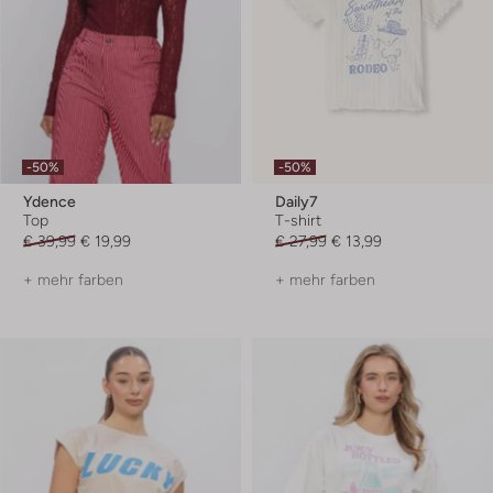
-50%
-50%
Ydence
Daily7
Top
T-shirt
€ 39,99
€ 19,99
€ 27,99
€ 13,99
+ mehr farben
+ mehr farben