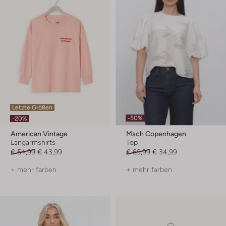
Letzte Größen
-50%
-20%
American Vintage
Msch Copenhagen
Langarmshirts
Top
€ 54,99
€ 43,99
€ 69,99
€ 34,99
+ mehr farben
+ mehr farben