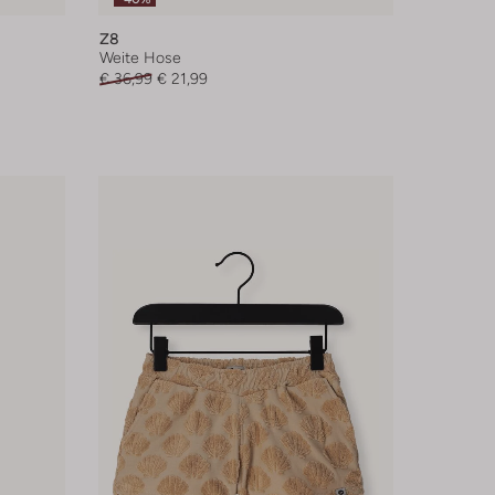
Z8
Weite Hose
€ 36,99
€ 21,99