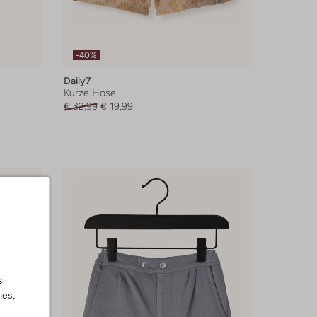
-40%
Daily7
Kurze Hose
€ 32,99
€ 19,99
s
ies,