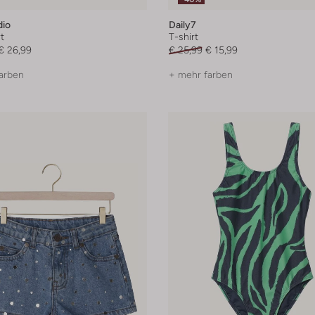
dio
Daily7
t
T-shirt
€ 26,99
€ 25,99
€ 15,99
arben
+ mehr farben