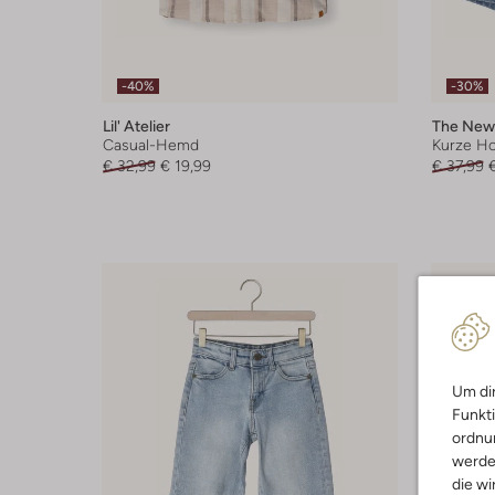
-40%
-30%
Lil' Atelier
The New
Casual-Hemd
Kurze H
€ 32,99
€ 19,99
€ 37,99
Um dir
Funkti
ordnun
werde
die wi