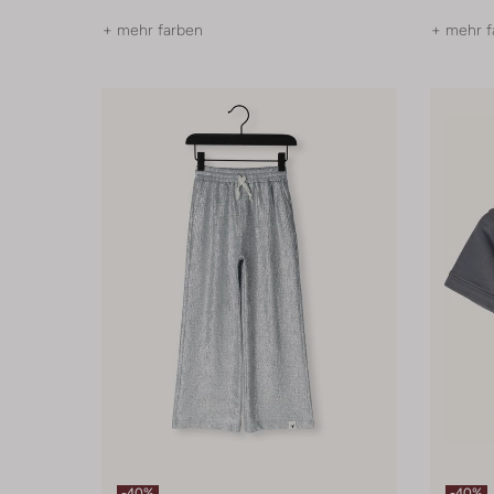
+ mehr farben
+ mehr f
-40%
-40%