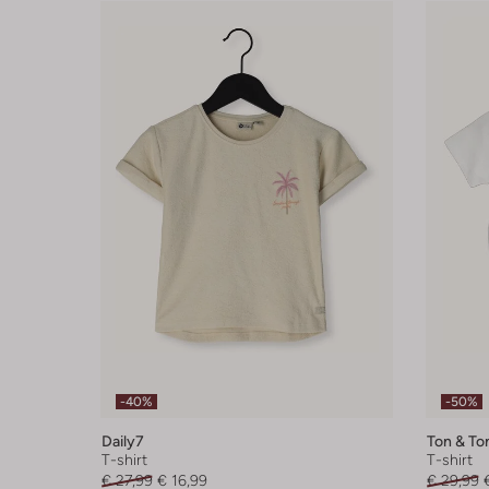
-40%
-50%
Daily7
Ton & To
T-shirt
T-shirt
€ 27,99
€ 16,99
€ 29,99