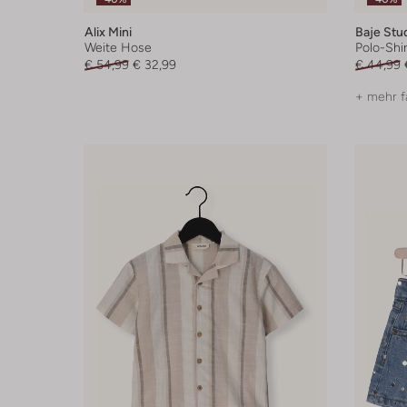
Alix Mini
Baje Stu
Weite Hose
Polo-Shir
€ 54,99
€ 32,99
€ 44,99
+ mehr f