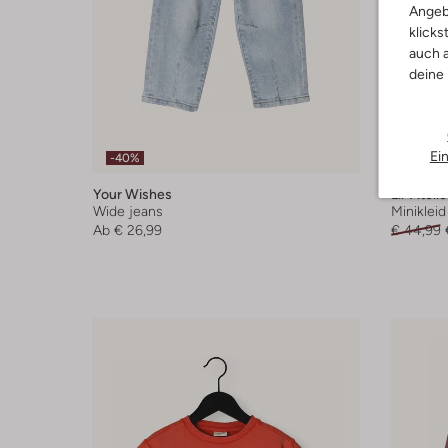
Angeb
klicks
auch a
deine
Ei
-40%
-40%
Your Wishes
Lil' Atelie
Wide jeans
Minikleid
Ab
€ 26,99
€ 44,99