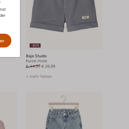
"
nnst
der
er
-40%
Baje Studio
Kurze Hose
€ 44,99
€ 26,99
+ mehr farben