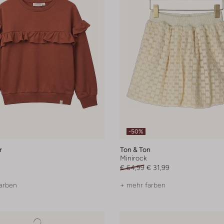
-50%
r
Ton & Ton
Minirock
€ 64,99
€ 31,99
arben
+ mehr farben