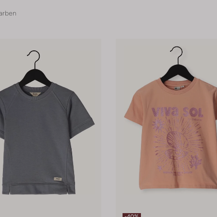
arben
-40%