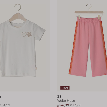
-50%
n
Z8
Weite Hose
€ 14,99
€ 36,99
€ 17,99