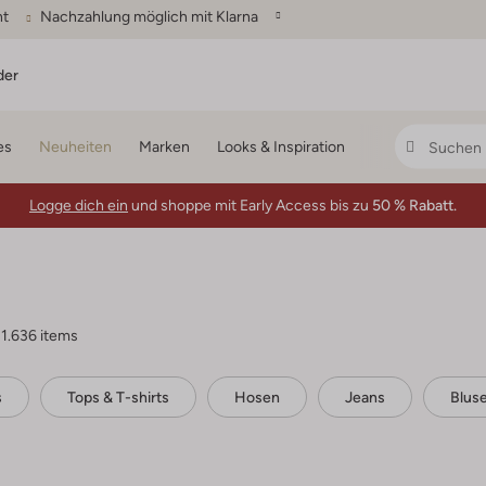
ht
Nachzahlung möglich mit Klarna
der
es
Neuheiten
Marken
Looks & Inspiration
Logge dich ein
und shoppe mit Early Access bis zu
50 % Rabatt.
1.636 items
s
Tops & T-shirts
Hosen
Jeans
Blus