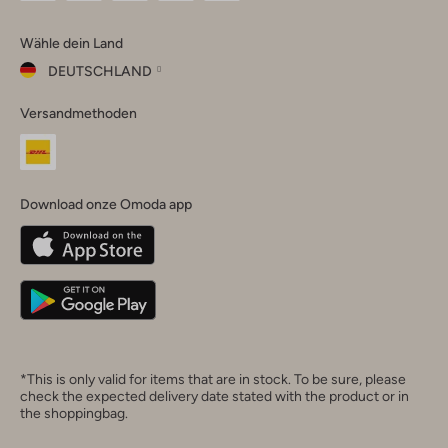
Omoda
Omoda
Omoda
Omoda
Omoda
Wähle dein Land
Instagram
Facebook
TikTok
LinkedIn
YouTube
DEUTSCHLAND
Wähle
Versandmethoden
dein
Schließ
Land
Nederland
België
(Nederlands)
Download onze Omoda app
Belgique
(Français)
Deutschland
*This is only valid for items that are in stock. To be sure, please
check the expected delivery date stated with the product or in
the shoppingbag.