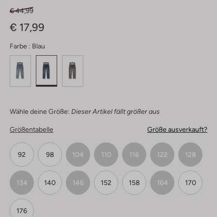
€ 44,99
€ 17,99
Farbe :
Blau
Wähle deine Größe:
Dieser Artikel fällt größer aus
Größentabelle
Größe ausverkauft?
92
98
104
110
116
122
128
134
140
146
152
158
164
170
176