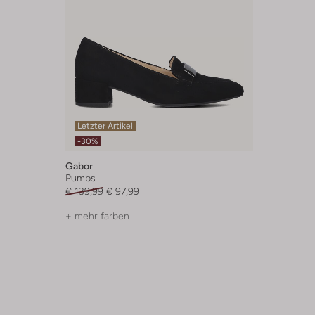
Letzter Artikel
-30%
Gabor
Pumps
€ 139,99
€ 97,99
+ mehr farben