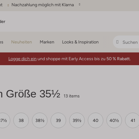
ht
Nachzahlung möglich mit Klarna
der
es
Neuheiten
Marken
Looks & Inspiration
Logge dich ein
und shoppe mit Early Access bis zu
50 % Rabatt.
n Größe 35½
13 items
37½
38
38½
39
39½
40
40½
41