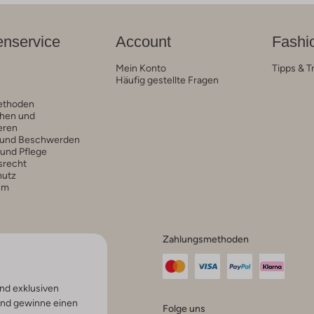
nservice
Account
Fashi
Mein Konto
Tipps & T
Häufig gestellte Fragen
ethoden
hen und
eren
 und Beschwerden
 und Pflege
srecht
hutz
um
Zahlungsmethoden
nd exklusiven
und gewinne einen
Folge uns