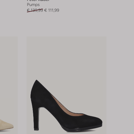
Pumps
€ 139,99
€ 111,99