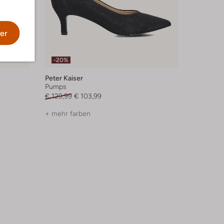
er
-20%
Peter Kaiser
Pumps
€ 129,99
€ 103,99
+ mehr farben