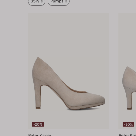
35½
Pumps
-20%
-30%
Peter Kaiser
Peter Kai