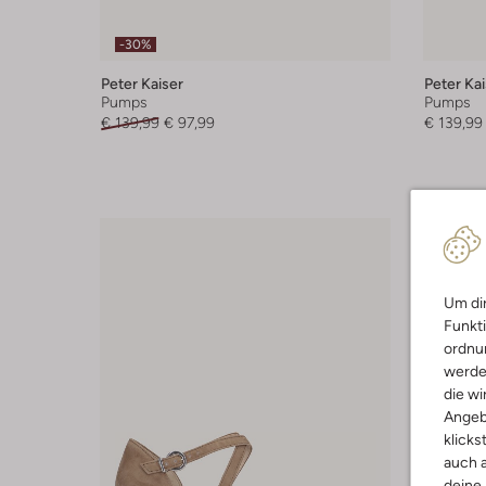
-30%
Peter Kaiser
Peter Kai
Pumps
Pumps
€ 139,99
€ 97,99
€ 139,99
Um dir
Funkti
ordnun
werde
die wi
Angeb
klicks
auch a
deine