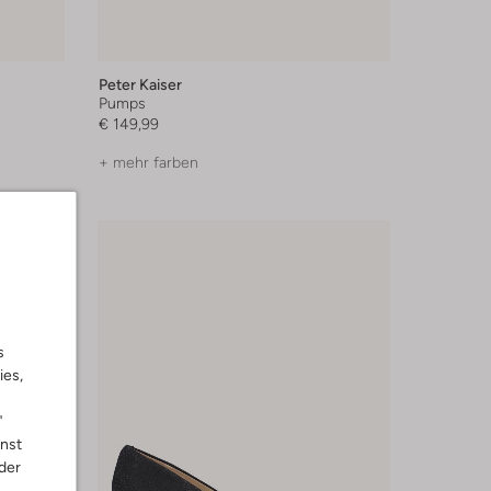
Peter Kaiser
Pumps
€ 149,99
+ mehr farben
s
ies,
"
nnst
der