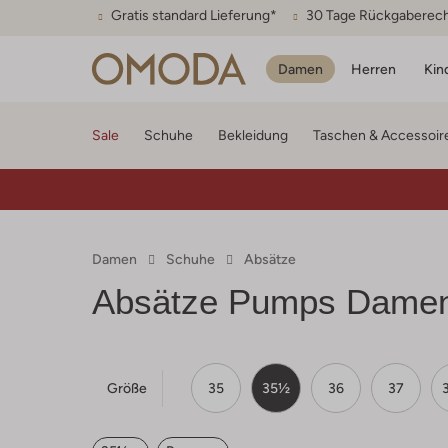
Gratis standard Lieferung*
30 Tage Rückgaberec
Damen
Herren
Kin
Sale
Schuhe
Bekleidung
Taschen & Accessoir
Damen
Schuhe
Absätze
Absätze Pumps Dame
Größe
35
35½
36
37