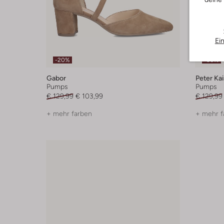
Ei
-20%
-30%
Gabor
Peter Kai
Pumps
Pumps
€ 129,99
€ 103,99
€ 129,99
+ mehr farben
+ mehr f