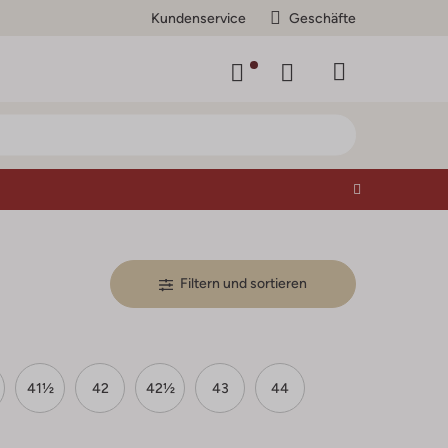
Kundenservice
Geschäfte
Filtern und sortieren
41½
42
42½
43
44