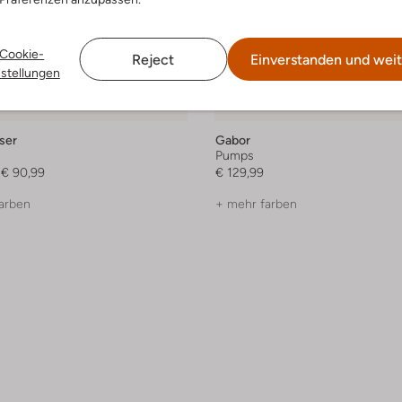
Cookie-
Reject
Einverstanden und weit
nstellungen
ser
Gabor
Pumps
€ 90,99
€ 129,99
arben
+ mehr farben