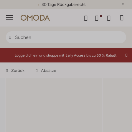
30 Tage Rückgaberecht
Menü
Logge dich ein
und shoppe mit Early Access bis zu
50 % Rabatt.
Zurück
Absätze