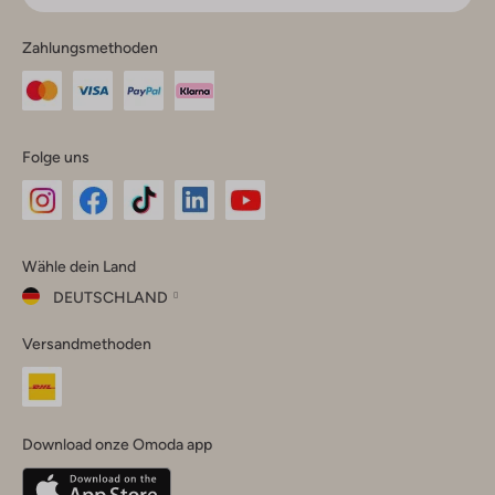
Zahlungsmethoden
Folge uns
Omoda
Omoda
Omoda
Omoda
Omoda
Wähle dein Land
Instagram
Facebook
TikTok
LinkedIn
YouTube
DEUTSCHLAND
Wähle
Versandmethoden
dein
Schließ
Land
Nederland
België
(Nederlands)
Download onze Omoda app
Belgique
(Français)