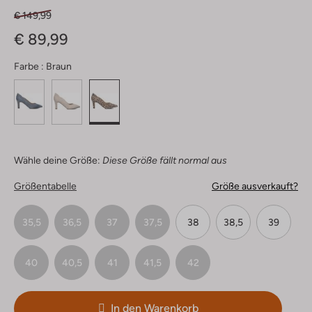
€ 149,99
€ 89,99
Farbe :
Braun
Wähle deine Größe:
Diese Größe fällt normal aus
Größentabelle
Größe ausverkauft?
35,5
36,5
37
37,5
38
38,5
39
40
40,5
41
41,5
42
In den Warenkorb