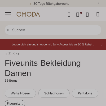
30 Tage Rückgaberecht
Menü
Logge dich ein
und shoppe mit Early Access bis zu
50 % Rabatt.
Zurück
Fiveunits
Bekleidung
Damen
39 items
Weite Hosen
Schlaghosen
Pantalons
Fiveunits