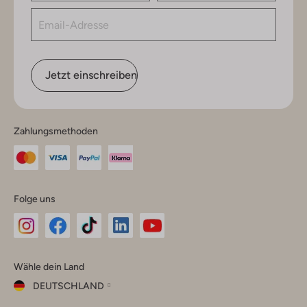
Jetzt einschreiben
Zahlungsmethoden
Folge uns
Omoda
Omoda
Omoda
Omoda
Omoda
Wähle dein Land
Instagram
Facebook
TikTok
LinkedIn
YouTube
DEUTSCHLAND
Wähle