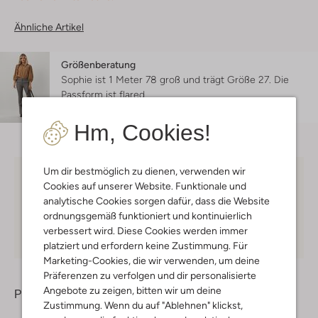
Ähnliche Artikel
Größenberatung
Sophie ist 1 Meter 78 groß und trägt Größe 27.
Die
Passform ist
flared
.
Hm, Cookies!
Um dir bestmöglich zu dienen, verwenden wir
Kostenloser Versand
ab € 75 für Club-Omoda
Cookies auf unserer Website. Funktionale und
Mitglieder in Deutschland
analytische Cookies sorgen dafür, dass die Website
ordnungsgemäß funktioniert und kontinuierlich
Kauf auf Rechnung
30 Tagen
Rückgaberecht
verbessert wird. Diese Cookies werden immer
platziert und erfordern keine Zustimmung. Für
Marketing-Cookies, die wir verwenden, um deine
Präferenzen zu verfolgen und dir personalisierte
Angebote zu zeigen, bitten wir um deine
Produktinformation
Zustimmung. Wenn du auf "Ablehnen" klickst,