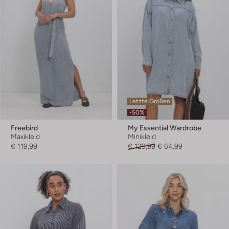
Letzte Größen
-50%
Freebird
My Essential Wardrobe
Maxikleid
Minikleid
€ 119,99
€ 129,99
€ 64,99