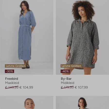
Letzte Größen
Letzte Größen
-30%
-40%
Freebird
By-Bar
Maxikleid
Midikleid
€ 149,99
€ 104,99
€ 179,99
€ 107,99