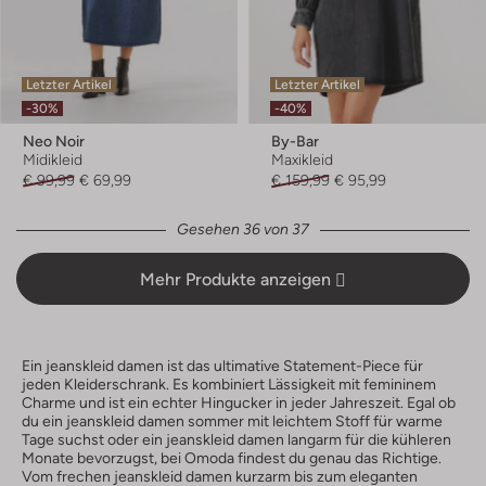
Letzter Artikel
Letzter Artikel
-30%
-40%
Neo Noir
By-Bar
Midikleid
Maxikleid
€ 99,99
€ 69,99
€ 159,99
€ 95,99
Gesehen 36 von 37
Mehr Produkte anzeigen
Ein jeanskleid damen ist das ultimative Statement-Piece für
jeden Kleiderschrank. Es kombiniert Lässigkeit mit femininem
Charme und ist ein echter Hingucker in jeder Jahreszeit. Egal ob
du ein jeanskleid damen sommer mit leichtem Stoff für warme
Tage suchst oder ein jeanskleid damen langarm für die kühleren
Monate bevorzugst, bei Omoda findest du genau das Richtige.
Vom frechen jeanskleid damen kurzarm bis zum eleganten