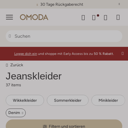
30 Tage Rückgaberecht
Menü
Logge dich ein
und shoppe mit Early Access bis zu
50 % Rabatt.
Zurück
Jeanskleider
37 items
Wikkelkleider
Sommerkleider
Minikleider
Denim
Filtern und sortieren