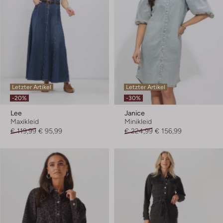
Letzter Artikel
Letzter Artikel
-20%
-30%
Lee
Janice
Maxikleid
Minikleid
€ 119,99
€ 95,99
€ 224,99
€ 156,99