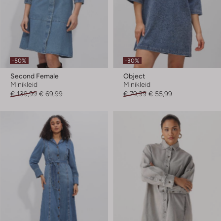
-50%
-30%
Second Female
Object
Minikleid
Minikleid
€ 139,99
€ 69,99
€ 79,99
€ 55,99