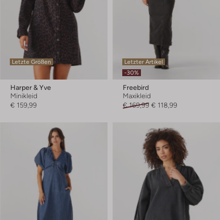
Letzte Größen
Letzter Artikel
-30%
Harper & Yve
Freebird
Minikleid
Maxikleid
€ 159,99
€ 169,99
€ 118,99