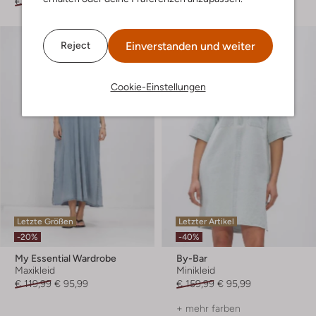
€ 179,99
€ 143,99
€ 69,99
€ 48,99
Einverstanden und weiter
Reject
Cookie-Einstellungen
Letzte Größen
Letzter Artikel
-20%
-40%
My Essential Wardrobe
By-Bar
Maxikleid
Minikleid
€ 119,99
€ 95,99
€ 159,99
€ 95,99
+ mehr farben