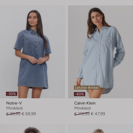
Letzter Artikel
-30%
-60%
Notre-V
Calvin Klein
Minikleid
Minikleid
€ 99,99
€ 69,99
€ 119,99
€ 47,99