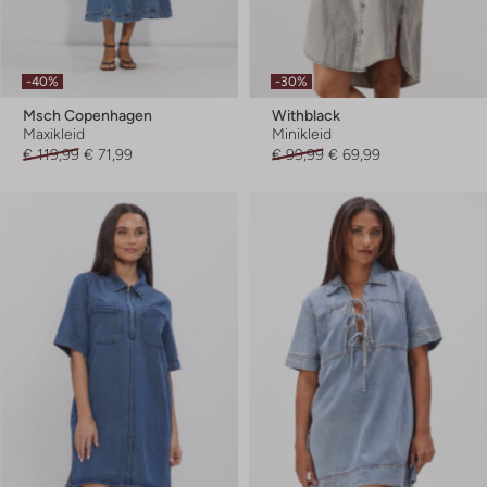
-40%
-30%
Msch Copenhagen
Withblack
Maxikleid
Minikleid
€ 119,99
€ 71,99
€ 99,99
€ 69,99