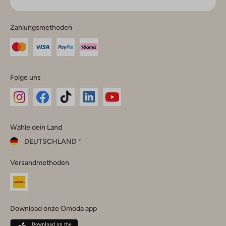
Zahlungsmethoden
Folge uns
Omoda
Omoda
Omoda
Omoda
Omoda
Wähle dein Land
Instagram
Facebook
TikTok
LinkedIn
YouTube
DEUTSCHLAND
Wähle
Versandmethoden
dein
Schließ
Land
Nederland
België
(Nederlands)
Download onze Omoda app
Belgique
(Français)