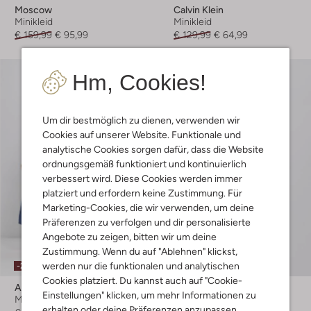
Moscow
Calvin Klein
Minikleid
Minikleid
€ 159,99
€ 95,99
€ 129,99
€ 64,99
Hm, Cookies!
Um dir bestmöglich zu dienen, verwenden wir
Cookies auf unserer Website. Funktionale und
analytische Cookies sorgen dafür, dass die Website
ordnungsgemäß funktioniert und kontinuierlich
verbessert wird. Diese Cookies werden immer
platziert und erfordern keine Zustimmung. Für
Marketing-Cookies, die wir verwenden, um deine
Präferenzen zu verfolgen und dir personalisierte
Angebote zu zeigen, bitten wir um deine
Zustimmung. Wenn du auf "Ablehnen" klickst,
Letzte Größen
werden nur die funktionalen und analytischen
-20%
-30%
Cookies platziert. Du kannst auch auf "Cookie-
Ana Alcazar
Object
Einstellungen" klicken, um mehr Informationen zu
Midikleid
Minikleid
erhalten oder deine Präferenzen anzupassen.