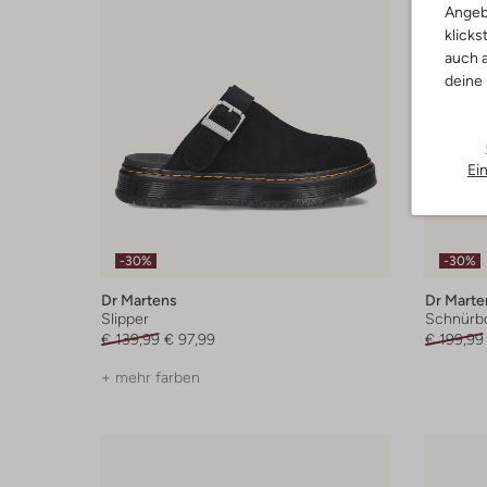
Angeb
klicks
auch a
deine
Ei
-30%
-30%
Dr Martens
Dr Marte
Slipper
Schnürb
€ 139,99
€ 97,99
€ 199,99
+ mehr farben