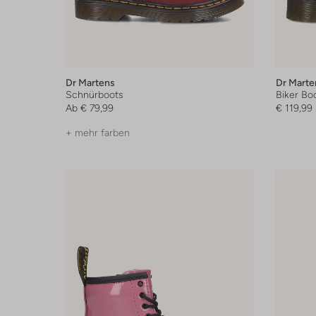
Dr Martens
Dr Marte
Schnürboots
Biker Bo
Ab
€ 79,99
€ 119,99
+ mehr farben