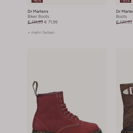
-40%
-30%
Dr Martens
Dr Marte
Biker Boots
Boots
€ 119,99
€ 71,99
€ 139,99
+ mehr farben