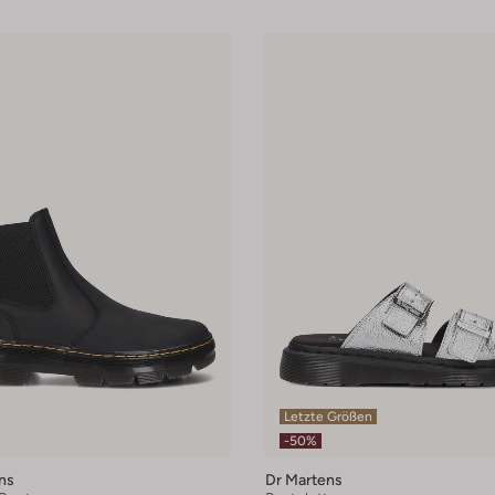
Letzte Größen
-50%
ns
Dr Martens