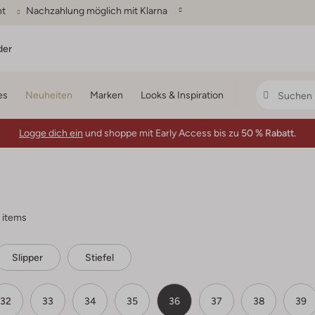
ht
Nachzahlung möglich mit Klarna
der
es
Neuheiten
Marken
Looks & Inspiration
Logge dich ein
und shoppe mit Early Access bis zu
50 % Rabatt.
 items
Slipper
Stiefel
32
33
34
35
36
37
38
39