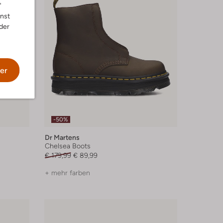
"
nnst
der
er
-50%
Dr Martens
Chelsea Boots
€ 179,99
€ 89,99
+ mehr farben