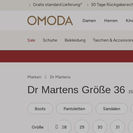
Gratis standard Lieferung*
30 Tage Rückgaberec
Damen
Herren
Kin
Sale
Schuhe
Bekleidung
Taschen & Accessoir
Marken
Dr Martens
Dr Martens
Größe 36
35
Boots
Pantoletten
Sandalen
Größe
25
26
27
28
29
30
31