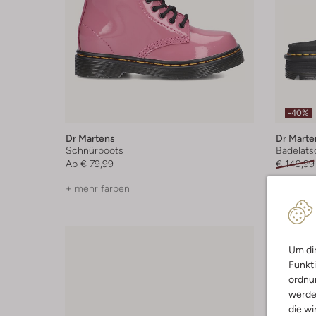
-40%
Dr Martens
Dr Marte
Schnürboots
Badelats
Ab
€ 79,99
€ 149,99
+ mehr farben
+ mehr f
Um dir
Funkti
ordnun
werde
die wi