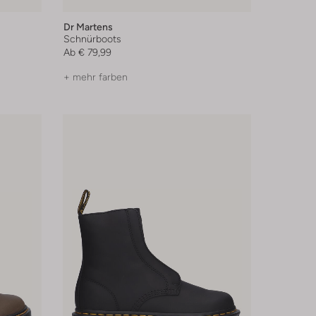
Dr Martens
Schnürboots
Ab
€ 79,99
+ mehr farben