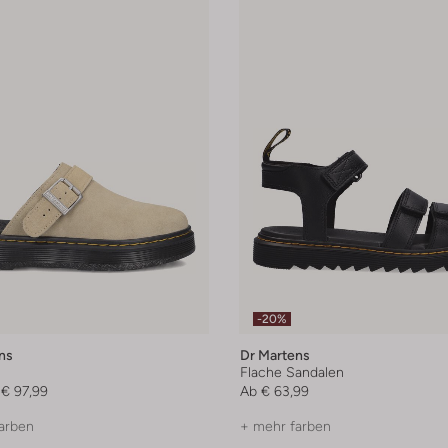
-20%
ns
Dr Martens
Flache Sandalen
€ 97,99
Ab
€ 63,99
arben
+ mehr farben