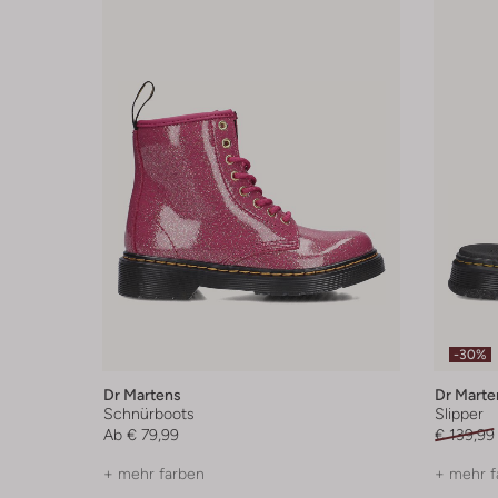
-30%
Dr Martens
Dr Marte
Schnürboots
Slipper
Ab
€ 79,99
€ 139,99
+ mehr farben
+ mehr f