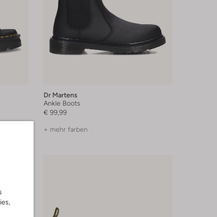
Dr Martens
Ankle Boots
€ 99,99
+ mehr farben
s
ies,