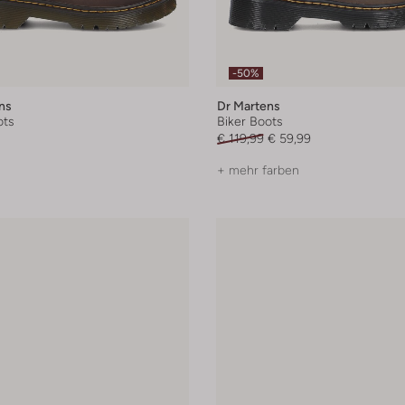
-50%
ns
Dr Martens
ots
Biker Boots
€ 119,99
€ 59,99
+ mehr farben