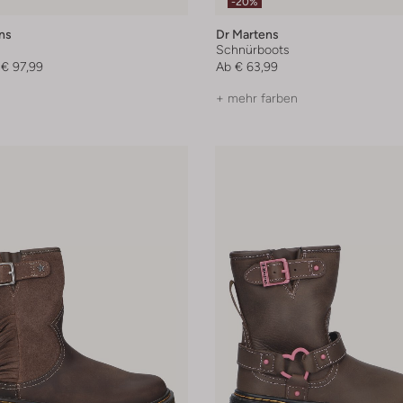
-20%
ns
Dr Martens
Schnürboots
€ 97,99
Ab
€ 63,99
+ mehr farben