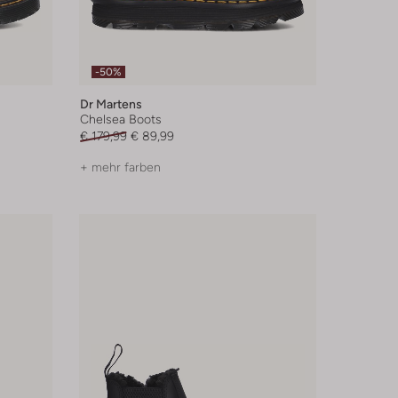
-50%
Dr Martens
Chelsea Boots
€ 179,99
€ 89,99
+ mehr farben