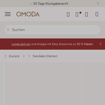
30 Tage Rückgaberecht
Menü
Logge dich ein
und shoppe mit Early Access bis zu
50 % Rabatt.
Zurück
Sandalen Damen