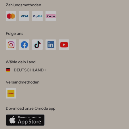
Zahlungsmethoden
Folge uns
Omoda
Omoda
Omoda
Omoda
Omoda
Wähle dein Land
Instagram
Facebook
TikTok
LinkedIn
YouTube
DEUTSCHLAND
Wähle
Versandmethoden
dein
Schließ
Land
Nederland
België
(Nederlands)
Download onze Omoda app
Belgique
(Français)
Deutschland