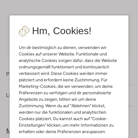
Kostenloser Versand
ab € 75 für Club-Omoda
Hm, Cookies!
Mitglieder in Deutschland
Kauf auf Rechnung
30 Tagen
Rückgaberecht
Um dir bestmöglich zu dienen, verwenden wir
Cookies auf unserer Website. Funktionale und
analytische Cookies sorgen dafür, dass die Website
ordnungsgemäß funktioniert und kontinuierlich
verbessert wird. Diese Cookies werden immer
Produktinformation
platziert und erfordern keine Zustimmung. Für
Marketing-Cookies, die wir verwenden, um deine
Präferenzen zu verfolgen und dir personalisierte
Lieferung & Rückgabe
Angebote zu zeigen, bitten wir um deine
Zustimmung. Wenn du auf "Ablehnen" klickst,
werden nur die funktionalen und analytischen
Cookies platziert. Du kannst auch auf "Cookie-
Einstellungen" klicken, um mehr Informationen zu
Mehr sehen
erhalten oder deine Präferenzen anzupassen.