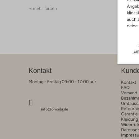
Angeb
+ mehr farben
+ mehr f
klicks
auch a
deine
Ei
Kontakt
Kunde
Montag - Freitag 09:00 - 17:00 uur
Kontakt
FAQ
Versand
Bezahlm
Umtausc
Retourni
info@omoda.de
Garantie
Kleidung
Widerruf
Datensc
Impress