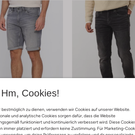
Hm, Cookies!
 Größen
Letzter Artikel
 bestmöglich zu dienen, verwenden wir Cookies auf unserer Website.
-30%
onale und analytische Cookies sorgen dafür, dass die Website
end
Pme Legend
gsgemäß funktioniert und kontinuierlich verbessert wird. Diese Cookie
ose
Slim Fit Jeans
n immer platziert und erfordern keine Zustimmung. Für Marketing-Cook
€ 119,95
€ 83,99
r verwenden, um deine Präferenzen zu verfolgen und dir personalisierte