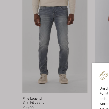
Letzte
Um dir
Funkti
Pme Legend
Pme Leg
ordnun
Slim Fit Jeans
Kurze H
werde
€ 99,99
€ 79,99
die wi