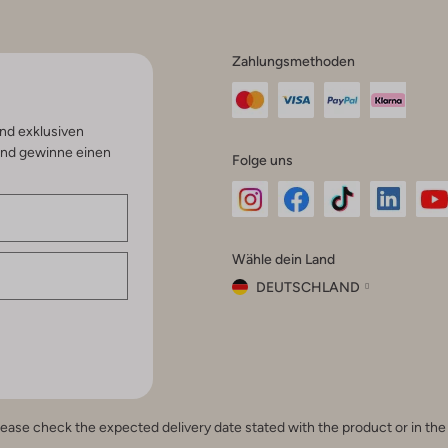
Zahlungsmethoden
nd exklusiven
und gewinne einen
Folge uns
Omoda
Omoda
Omoda
Omoda
Om
Wähle dein Land
Instagram
Facebook
TikTok
LinkedI
Yo
DEUTSCHLAND
Wähle
dein
Schließ
Land
Nederland
België
(Nederlands)
e, please check the expected delivery date stated with the product or in t
Belgique
(Français)