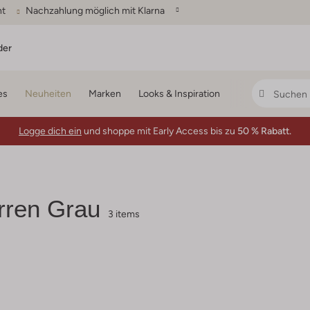
ht
Nachzahlung möglich mit Klarna
der
es
Neuheiten
Marken
Looks & Inspiration
Logge dich ein
und shoppe mit Early Access bis zu
50 % Rabatt.
rren Grau
3 items