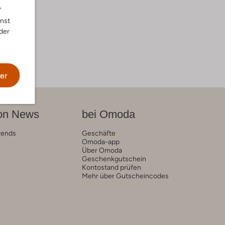
"
nnst
der
er
on News
bei Omoda
rends
Geschäfte
Omoda-app
Über Omoda
Geschenkgutschein
Kontostand prüfen
Mehr über Gutscheincodes