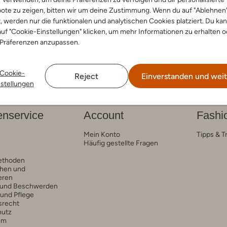
ote zu zeigen, bitten wir um deine Zustimmung. Wenn du auf "Ablehnen
arben
+ mehr farben
t, werden nur die funktionalen und analytischen Cookies platziert. Du ka
uf "Cookie-Einstellungen" klicken, um mehr Informationen zu erhalten o
 Präferenzen anzupassen.
Cookie-
Reject
Einverstanden und weit
nstellungen
nservice
Account
Fashi
Mein Konto
Tipps & T
Häufig gestellte Fragen
ethoden
hen und
eren
 und Beschwerden
 und Pflege
srecht
hutz
um