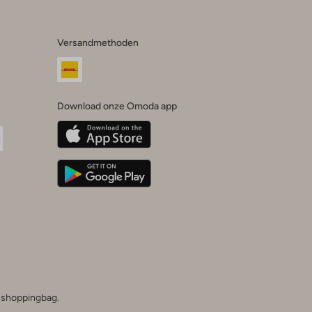
Versandmethoden
Download onze Omoda app
oda
n
uTube
he shoppingbag.