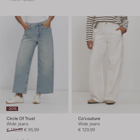
-20%
Circle Of Trust
Co'couture
Wide jeans
Wide jeans
€ 119,99
€ 95,99
€ 129,99