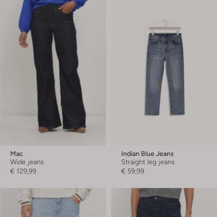
Mac
Indian Blue Jeans
Wide jeans
Straight leg jeans
€ 129,99
€ 59,99