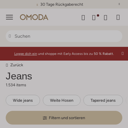
30 Tage Rückgaberecht
Menü
Logge dich ein
und shoppe mit Early Access bis zu
50 % Rabatt.
Zurück
Jeans
1.534 items
Wide jeans
Weite Hosen
Tapered jeans
Filtern und sortieren