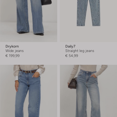
Drykorn
Daily7
Wide jeans
Straight leg jeans
€ 199,99
€ 54,99