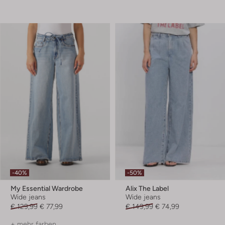
-40%
-50%
My Essential Wardrobe
Alix The Label
Wide jeans
Wide jeans
€ 129,99
€ 77,99
€ 149,99
€ 74,99
+ mehr farben