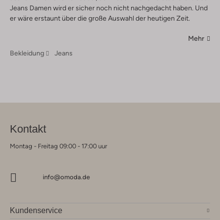
Jeans Damen wird er sicher noch nicht nachgedacht haben. Und
er wäre erstaunt über die große Auswahl der heutigen Zeit.
Mehr
Bekleidung
Jeans
Kontakt
Montag - Freitag 09:00 - 17:00 uur
info@omoda.de
Kundenservice