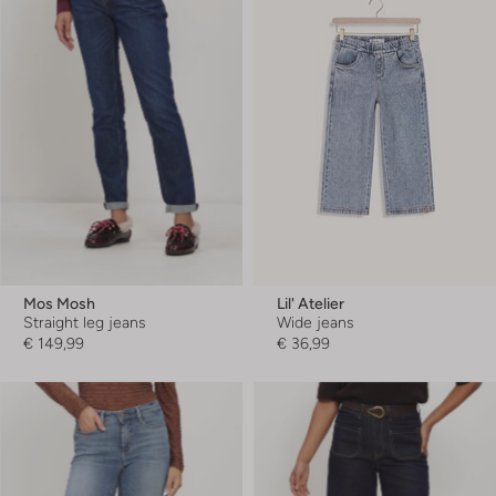
Mos Mosh
Lil' Atelier
Straight leg jeans
Wide jeans
€ 149,99
€ 36,99