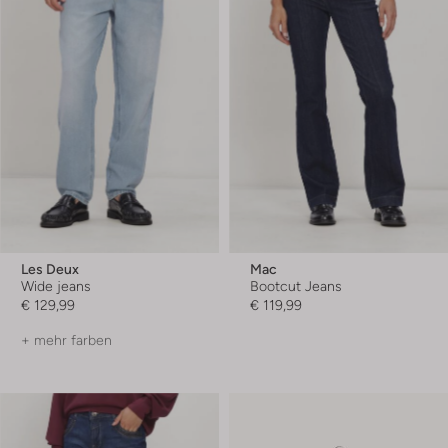
Les Deux
Mac
Wide jeans
Bootcut Jeans
€ 129,99
€ 119,99
+ mehr farben