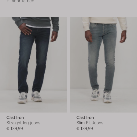
+ mehr farben
Cast Iron
Cast Iron
Straight leg jeans
Slim Fit Jeans
€ 139,99
€ 139,99