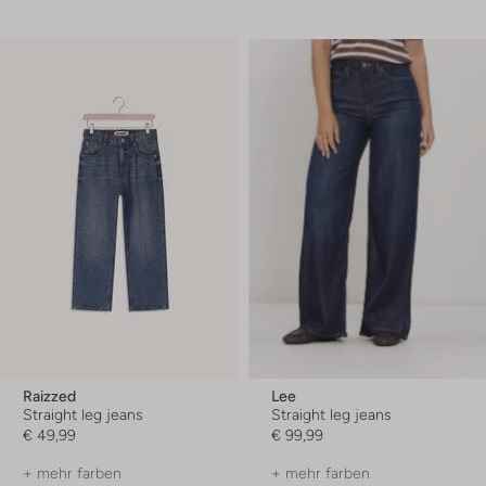
Raizzed
Lee
Straight leg jeans
Straight leg jeans
€ 49,99
€ 99,99
+ mehr farben
+ mehr farben