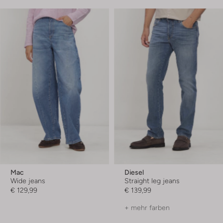
Mac
Diesel
Wide jeans
Straight leg jeans
€ 129,99
€ 139,99
+ mehr farben