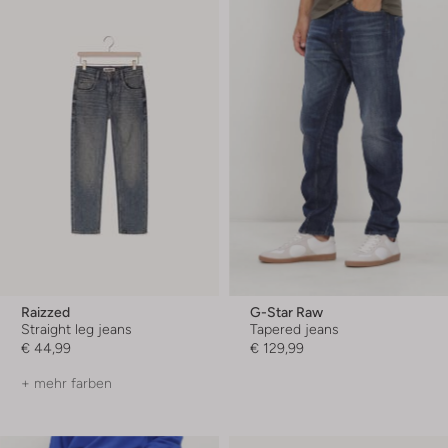
Raizzed
G-Star Raw
Straight leg jeans
Tapered jeans
€ 44,99
€ 129,99
+ mehr farben