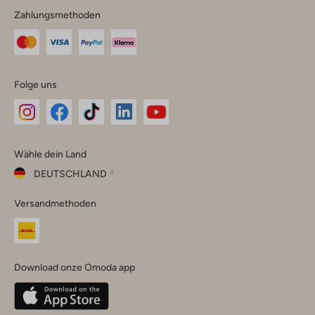
Zahlungsmethoden
Folge uns
Omoda
Omoda
Omoda
Omoda
Omoda
Wähle dein Land
Instagram
Facebook
TikTok
LinkedIn
YouTube
DEUTSCHLAND
Wähle
Versandmethoden
dein
Schließ
Land
Nederland
België
(Nederlands)
Download onze Omoda app
Belgique
(Français)
Deutschland