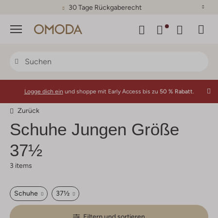
30 Tage Rückgaberecht
Menü
Logge dich ein
und shoppe mit Early Access bis zu
50 % Rabatt.
Zurück
Schuhe Jungen Größe
37½
3 items
Schuhe
37½
Filtern und sortieren