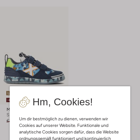
Letzter Artikel
Hm, Cookies!
-60%
Munich
Sneaker Low
Um dir bestmöglich zu dienen, verwenden wir
€ 99,95
€ 39,99
Cookies auf unserer Website. Funktionale und
analytische Cookies sorgen dafür, dass die Website
ordnungsgemäß funktioniert und kontinuierlich