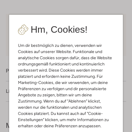
Kostenloser Versand
ab € 75 für Club-Omoda
Hm, Cookies!
Mitglieder in Deutschland
Kauf auf Rechnung
30 Tagen
Rückgaberecht
Um dir bestmöglich zu dienen, verwenden wir
Cookies auf unserer Website. Funktionale und
analytische Cookies sorgen dafür, dass die Website
ordnungsgemäß funktioniert und kontinuierlich
verbessert wird. Diese Cookies werden immer
Produktinformation
platziert und erfordern keine Zustimmung. Für
Marketing-Cookies, die wir verwenden, um deine
Präferenzen zu verfolgen und dir personalisierte
Lieferung & Rückgabe
Angebote zu zeigen, bitten wir um deine
Zustimmung. Wenn du auf "Ablehnen" klickst,
werden nur die funktionalen und analytischen
Cookies platziert. Du kannst auch auf "Cookie-
Einstellungen" klicken, um mehr Informationen zu
Mehr sehen
erhalten oder deine Präferenzen anzupassen.