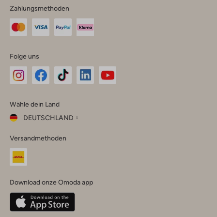
Zahlungsmethoden
Folge uns
Omoda
Omoda
Omoda
Omoda
Omoda
Wähle dein Land
Instagram
Facebook
TikTok
LinkedIn
YouTube
DEUTSCHLAND
Wähle
Versandmethoden
dein
Schließ
Land
Nederland
België
(Nederlands)
Download onze Omoda app
Belgique
(Français)
Deutschland