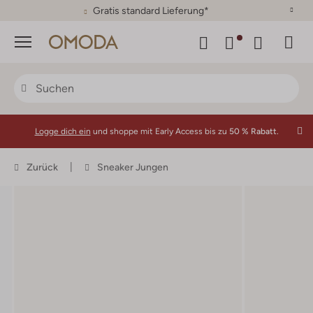
30 Tage Rückgaberecht
Menü
Logge dich ein
und shoppe mit Early Access bis zu
50 % Rabatt.
Zurück
Sneaker Jungen