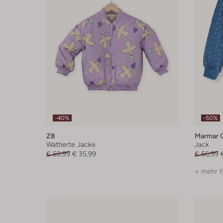
-40%
-50%
Z8
Marmar 
Wattierte Jacke
Jack
€ 59,99
€ 35,99
€ 56,99
+ mehr f