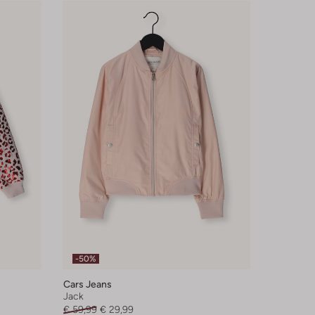
-50%
Cars Jeans
Jack
€ 59,99
€ 29,99