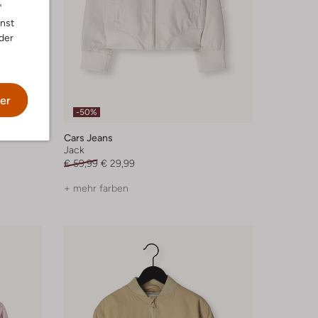
"
nnst
der
er
-50%
Cars Jeans
Jack
€ 59,99
€ 29,99
+ mehr farben