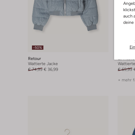
Angeb
klicks
auch a
deine
Ei
-50%
-30%
Retour
Lil' Atelie
Wattierte Jacke
Wattiert
€ 74,99
€ 36,99
€ 69,99
+ mehr f