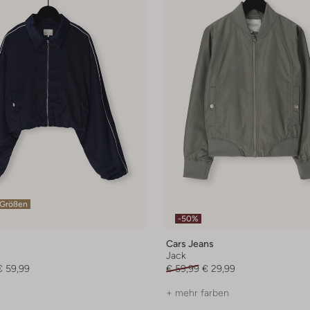
 Größen
-50%
Cars Jeans
Jack
€ 59,99
€ 59,99
€ 29,99
+ mehr farben