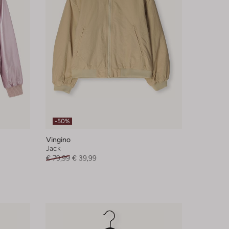
-50%
Vingino
Jack
€ 79,99
€ 39,99