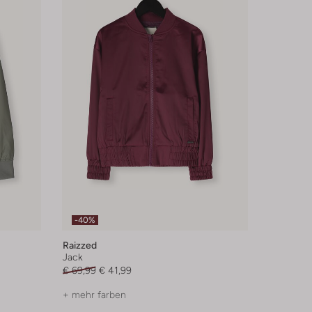
-40%
Raizzed
Jack
€ 69,99
€ 41,99
+ mehr farben