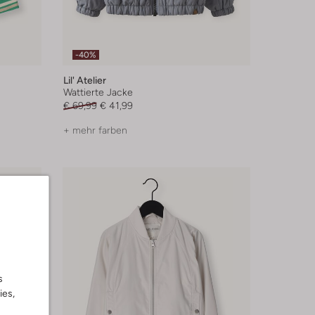
-40%
Lil' Atelier
Wattierte Jacke
€ 69,99
€ 41,99
+ mehr farben
s
ies,