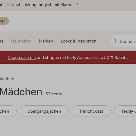
ht
Nachzahlung möglich mit Klarna
der
es
Neuheiten
Marken
Looks & Inspiration
Logge dich ein
und shoppe mit Early Access bis zu
50 % Rabatt.
Mädchen
 Mädchen
63 items
acken
Übergangsjacken
Trenchcoats
Teddy-