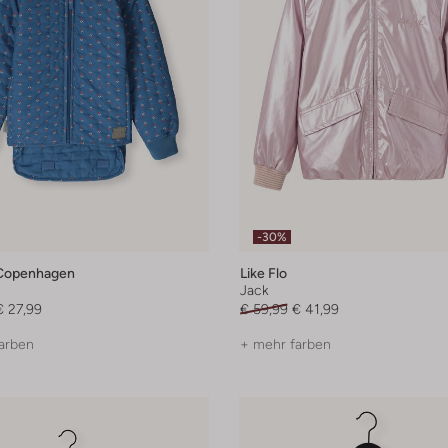
-30%
Copenhagen
Like Flo
Jack
€ 27,99
€ 59,99
€ 41,99
arben
+ mehr farben