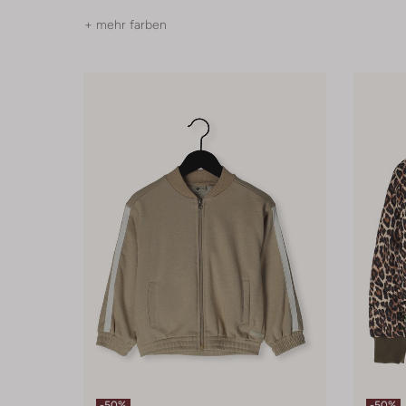
+ mehr farben
-50%
-50%