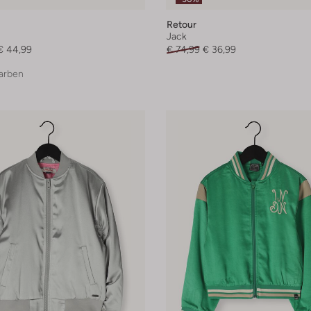
Retour
Jack
€ 44,99
€ 74,99
€ 36,99
arben