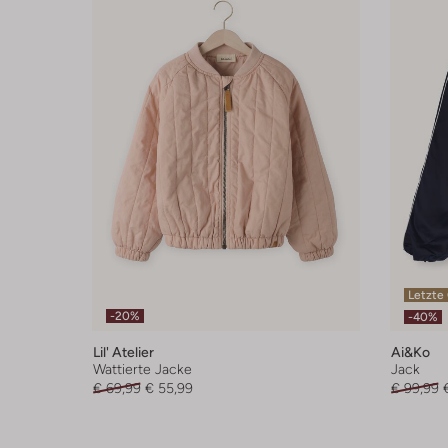
Letzte
-20%
-40%
Lil' Atelier
Ai&ko
Wattierte Jacke
Jack
€ 69,99
€ 55,99
€ 99,99