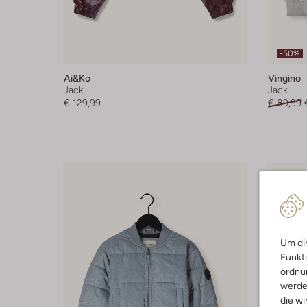
-50%
Ai&ko
Vingino
Jack
Jack
€ 129,99
€ 89,99
Um dir
Funkti
ordnun
werde
die wi