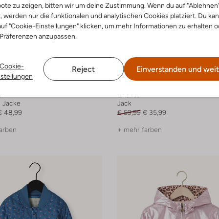
ote zu zeigen, bitten wir um deine Zustimmung. Wenn du auf "Ablehnen
t, werden nur die funktionalen und analytischen Cookies platziert. Du ka
uf "Cookie-Einstellungen" klicken, um mehr Informationen zu erhalten o
 Präferenzen anzupassen.
Cookie-
Reject
Einverstanden und weit
nstellungen
-40%
r
Like Flo
e Jacke
Jack
€ 48,99
€ 59,99
€ 35,99
arben
+ mehr farben