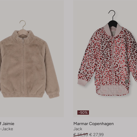
-50%
 Jaimie
Marmar Copenhagen
-Jacke
Jack
€ 56,99
€ 27,99