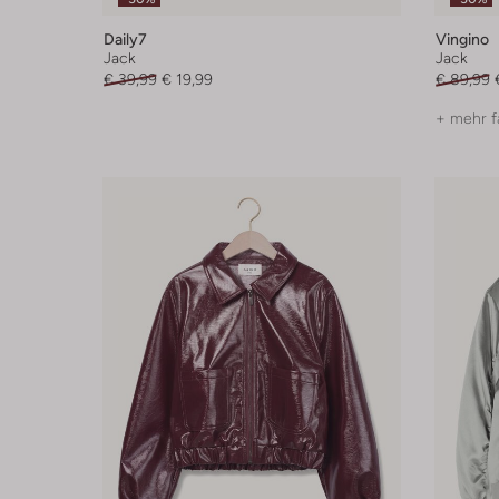
Daily7
Vingino
Jack
Jack
€ 39,99
€ 19,99
€ 89,99
+ mehr f