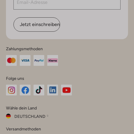
Jetzt einschreiben
Zahlungsmethoden
Folge uns
Omoda
Omoda
Omoda
Omoda
Omoda
Wähle dein Land
Instagram
Facebook
TikTok
LinkedIn
YouTube
DEUTSCHLAND
Wähle
Versandmethoden
dein
Schließ