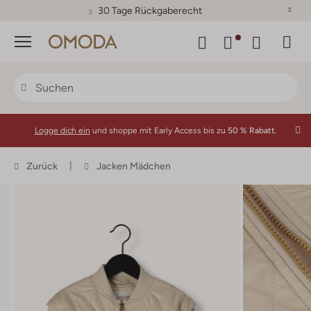
30 Tage Rückgaberecht
Menü
Logge dich ein
und shoppe mit Early Access bis zu
50 % Rabatt.
Zurück
Jacken Mädchen