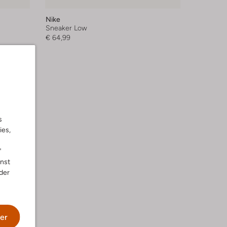
Nike
Sneaker Low
€ 64,99
s
ies,
"
nnst
der
er