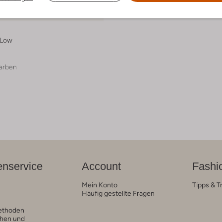
 Größen
 Low
arben
nservice
Account
Fashi
Mein Konto
Tipps & T
Häufig gestellte Fragen
ethoden
hen und