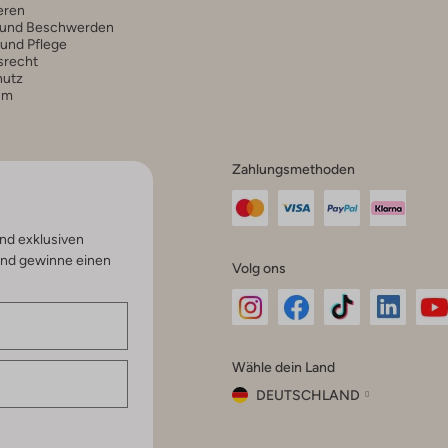
eren
 und Beschwerden
 und Pflege
srecht
hutz
um
Zahlungsmethoden
nd exklusiven
und gewinne einen
Volg ons
Omoda
Omoda
Omoda
Omoda
Om
Wähle dein Land
Instagram
Facebook
TikTok
LinkedI
Yo
DEUTSCHLAND
Wähle
dein