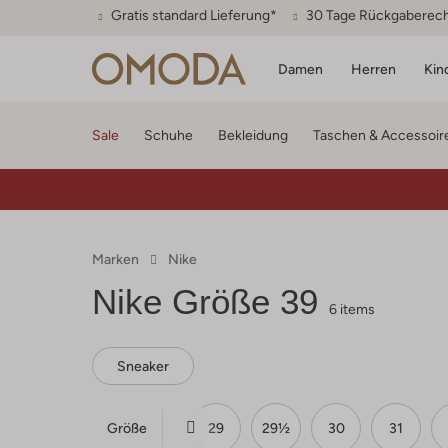
Gratis standard Lieferung*
30 Tage Rückgaberec
Damen
Herren
Kin
Sale
Schuhe
Bekleidung
Taschen & Accessoir
Marken
Nike
Nike
Größe 39
6 items
Sneaker
Größe
27½
28
28½
29
29½
30
31