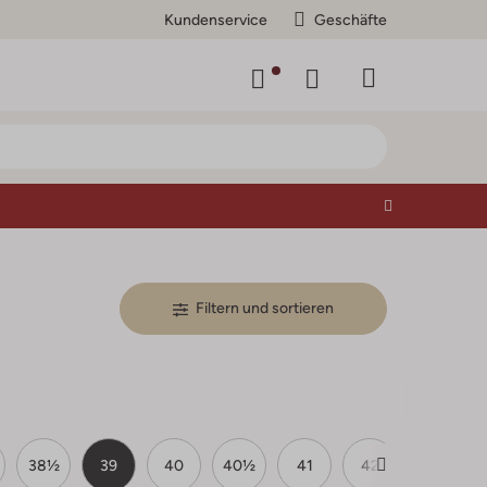
Kundenservice
Geschäfte
Filtern und sortieren
38½
39
40
40½
41
42
42½