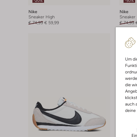
-20%
-50%
Nike
Nike
Sneaker High
Sneaker
€ 74,99
€ 59,99
€ 74,99
Um dir
Funkti
ordnun
werde
die wi
Angeb
klicks
auch a
deine
Ei