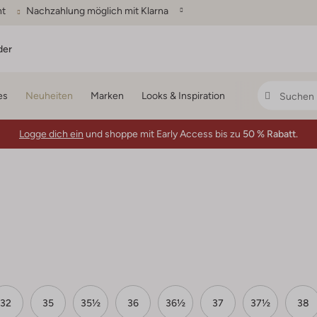
ht
Nachzahlung möglich mit Klarna
der
es
Neuheiten
Marken
Looks & Inspiration
Logge dich ein
und shoppe mit Early Access bis zu
50 % Rabatt.
32
35
35½
36
36½
37
37½
38