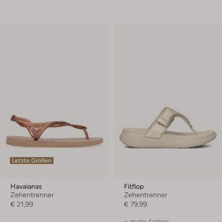
Letzte Größen
Havaianas
Fitflop
Zehentrenner
Zehentrenner
€ 21,99
€ 79,99
+ mehr farben