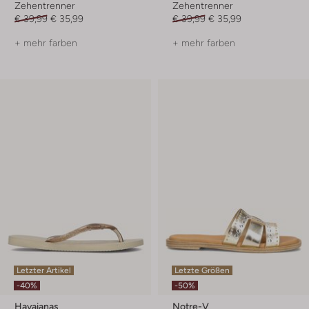
Zehentrenner
Zehentrenner
€ 39,99
€ 35,99
€ 39,99
€ 35,99
+ mehr farben
+ mehr farben
Letzter Artikel
Letzte Größen
-40%
-50%
Havaianas
Notre-V