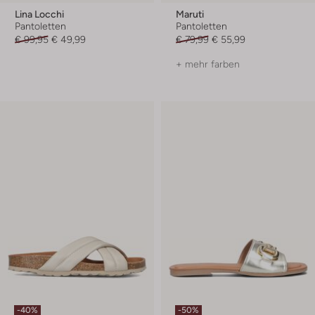
Lina Locchi
Maruti
Pantoletten
Pantoletten
€ 99,95
€ 49,99
€ 79,99
€ 55,99
+ mehr farben
-40%
-50%