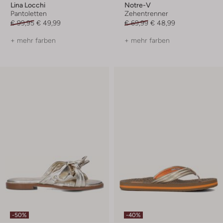
Lina Locchi
Notre-V
Pantoletten
Zehentrenner
€ 99,95
€ 49,99
€ 69,99
€ 48,99
+ mehr farben
+ mehr farben
-50%
-40%