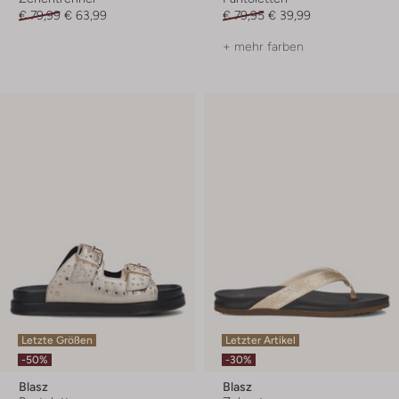
€ 79,99
€ 63,99
€ 79,95
€ 39,99
+ mehr farben
Letzte Größen
Letzter Artikel
-50%
-30%
Blasz
Blasz