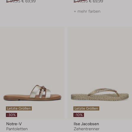
€ 99,95
€ 69,99
€ 99,95
€ 69,99
+ mehr farben
Letzte Größen
Letzte Größen
-30%
-10%
Notre-V
Ilse Jacobsen
Pantoletten
Zehentrenner