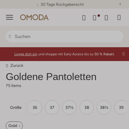
30 Tage Rückgaberecht
Menü
Logge dich ein
und shoppe mit Early Access bis zu
50 % Rabatt.
Zurück
Goldene Pantoletten
75 items
Größe
34
35
36
37
37½
38
38½
39
Gold