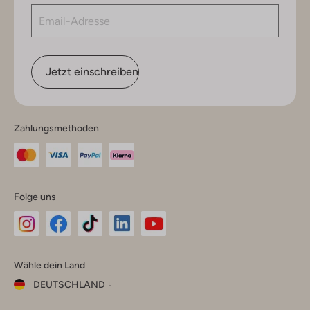
Jetzt einschreiben
Zahlungsmethoden
Folge uns
Omoda
Omoda
Omoda
Omoda
Omoda
Wähle dein Land
Instagram
Facebook
TikTok
LinkedIn
YouTube
DEUTSCHLAND
Wähle