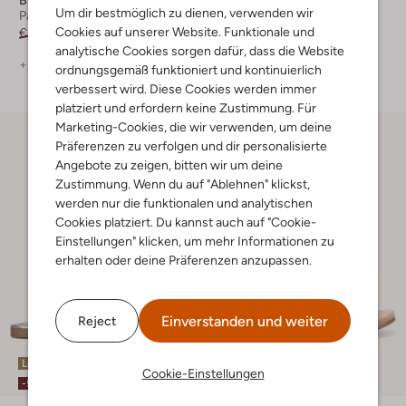
Blasz
Notre-V
Um dir bestmöglich zu dienen, verwenden wir
Pantoletten
Pantoletten
Cookies auf unserer Website. Funktionale und
€ 89,95
€ 44,99
€ 89,95
€ 44,99
analytische Cookies sorgen dafür, dass die Website
+ mehr farben
ordnungsgemäß funktioniert und kontinuierlich
verbessert wird. Diese Cookies werden immer
platziert und erfordern keine Zustimmung. Für
Marketing-Cookies, die wir verwenden, um deine
Präferenzen zu verfolgen und dir personalisierte
Angebote zu zeigen, bitten wir um deine
Zustimmung. Wenn du auf "Ablehnen" klickst,
werden nur die funktionalen und analytischen
Cookies platziert. Du kannst auch auf "Cookie-
Einstellungen" klicken, um mehr Informationen zu
erhalten oder deine Präferenzen anzupassen.
Einverstanden und weiter
Reject
Letzte Größen
Cookie-Einstellungen
-50%
-50%