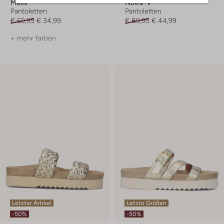
Mexx
Notre-V
Pantoletten
Pantoletten
€ 69,95
€ 34,99
€ 89,95
€ 44,99
+ mehr farben
Letzter Artikel
Letzte Größen
-50%
-50%