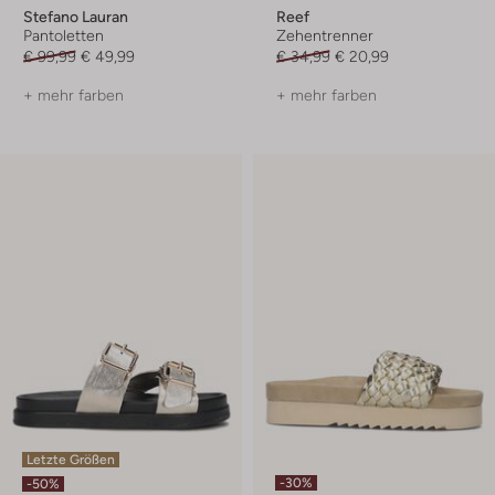
Stefano Lauran
Reef
Pantoletten
Zehentrenner
€ 99,99
€ 49,99
€ 34,99
€ 20,99
+ mehr farben
+ mehr farben
Letzte Größen
-30%
-50%