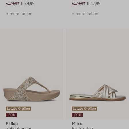
€ 79,99
€ 39,99
€ 79,99
€ 47,99
+ mehr farben
+ mehr farben
Letzte Größen
Letzte Größen
-20%
-50%
Fitflop
Mexx
Zehentrenner
Pantoletten