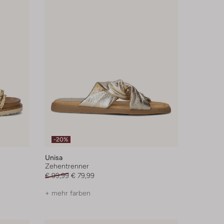
-20%
Unisa
Zehentrenner
€ 99,99
€ 79,99
+ mehr farben