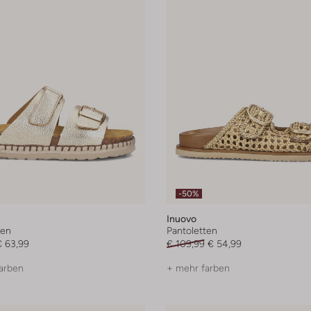
-50%
Inuovo
ten
Pantoletten
€ 63,99
€ 109,99
€ 54,99
arben
+ mehr farben