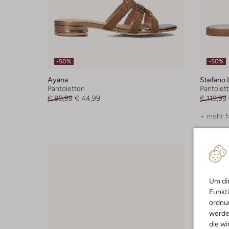
-50%
-50%
Ayana
Stefano 
Pantoletten
Pantolet
€ 89,99
€ 44,99
€ 119,99
+ mehr f
Um dir
Funkti
ordnun
werde
die wi