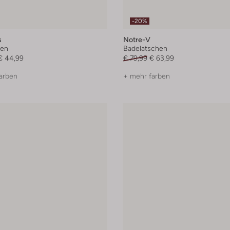
-20%
s
Notre-V
ten
Badelatschen
€ 44,99
€ 79,99
€ 63,99
arben
+ mehr farben