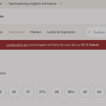
ht
Nachzahlung möglich mit Klarna
der
es
Neuheiten
Marken
Looks & Inspiration
Logge dich ein
und shoppe mit Early Access bis zu
50 % Rabatt.
tems
5
36
37
37½
38
38½
39
40