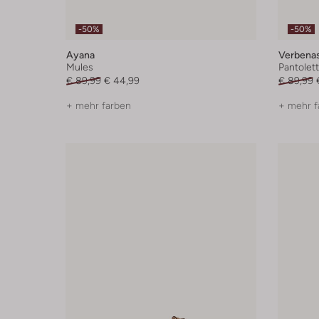
-50%
-50%
Ayana
Verbena
Mules
Pantolet
€ 89,99
€ 44,99
€ 89,99
+ mehr farben
+ mehr f