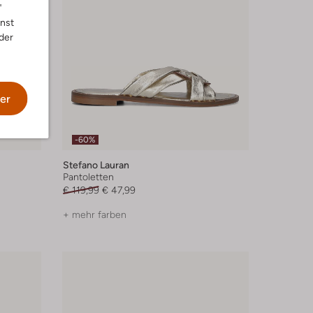
"
nnst
der
er
-60%
Stefano Lauran
Pantoletten
€ 119,99
€ 47,99
+ mehr farben