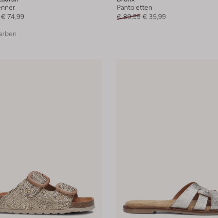
enner
Pantoletten
€ 74,99
€ 89,99
€ 35,99
arben