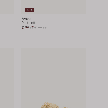
-50%
Ayana
Pantoletten
€ 89,99
€ 44,99