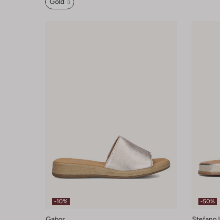
Gold
-10%
-50%
Gabor
Stefano 