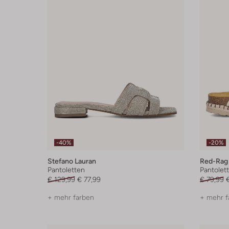
-40%
-20%
Stefano Lauran
Red-Rag
Pantoletten
Pantolet
€ 129,99
€ 77,99
€ 79,99
+ mehr farben
+ mehr f