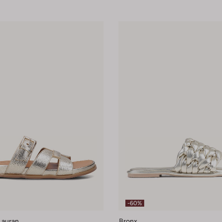
-60%
Lauran
Bronx