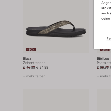
Angeb
klicks
auch a
deine
Ei
-30%
-20%
Blasz
Bibi Lou
Zehentrenner
Pantolet
€ 49,99
€ 34,99
€ 99,99
+ mehr farben
+ mehr f