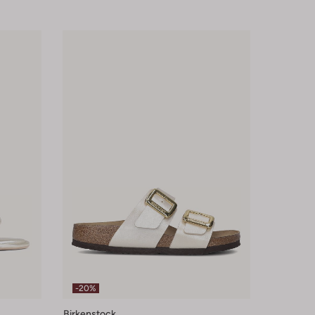
-20%
Birkenstock