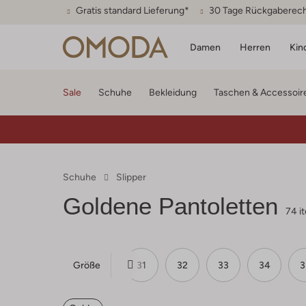
Gratis standard Lieferung*
30 Tage Rückgaberec
Damen
Herren
Kin
Sale
Schuhe
Bekleidung
Taschen & Accessoir
Schuhe
Slipper
Goldene Pantoletten
74 i
Größe
27
28
31
32
33
34
3