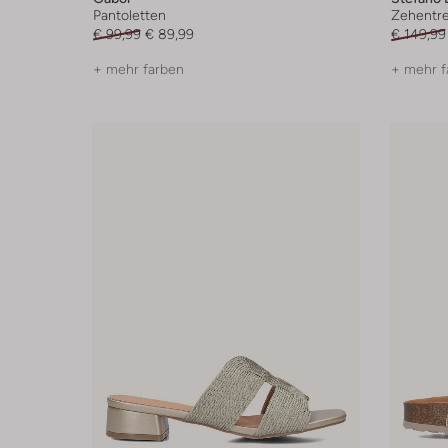
Pantoletten
Zehentr
€ 99,99
€ 89,99
€ 149,99
+ mehr farben
+ mehr f