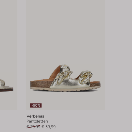
-50%
Verbenas
Pantoletten
€ 79,99
€ 39,99