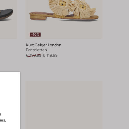
-40%
Kurt Geiger London
Pantoletten
€ 199,99
€ 119,99
s
ies,