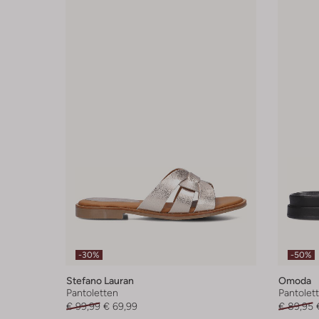
-30%
-50%
Stefano Lauran
Omoda
Pantoletten
Pantolet
€ 99,99
€ 69,99
€ 89,95