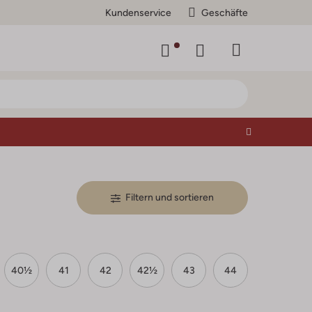
Kundenservice
Geschäfte
Filtern und sortieren
40½
41
42
42½
43
44