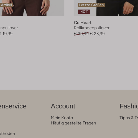
 Artikel
Letzte Größen
-40%
Cc Heart
enpullover
Rollkragenpullover
€ 19,99
€ 39,99
€ 23,99
nservice
Account
Fashi
Mein Konto
Tipps & T
Häufig gestellte Fragen
ethoden