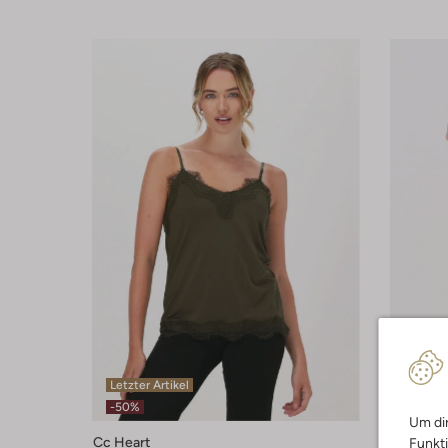
Letzter Artikel
Letzter
-50%
-60%
Um dir
Cc Heart
Cc Heart
Funkti