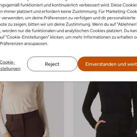
ose
Rollkragenpullover
gsgemäß funktioniert und kontinuierlich verbessert wird. Diese Cookie
€ 35,95
€ 69,99
€ 41,99
n immer platziert und erfordern keine Zustimmung. Für Marketing-Cook
r verwenden, um deine Präferenzen zu verfolgen und dir personalisierte
+ mehr farben
ote zu zeigen, bitten wir um deine Zustimmung. Wenn du auf "Ablehnen
t, werden nur die funktionalen und analytischen Cookies platziert. Du ka
uf "Cookie-Einstellungen" klicken, um mehr Informationen zu erhalten o
 Präferenzen anzupassen.
Cookie-
Reject
Einverstanden und weit
nstellungen