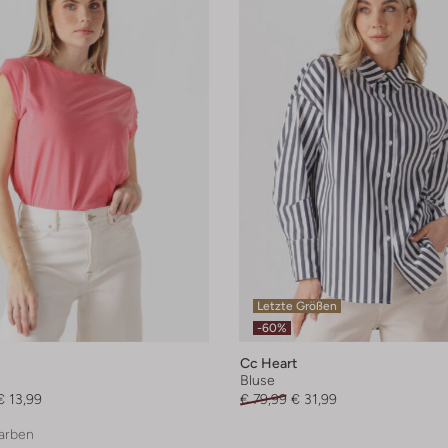
Letzte Größen
-60%
Cc Heart
Bluse
€ 13,99
€ 79,99
€ 31,99
arben