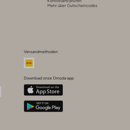
Kontostand prüfen
Mehr über Gutscheincodes
Versandmethoden
Download onze Omoda app
oda
n
uTube