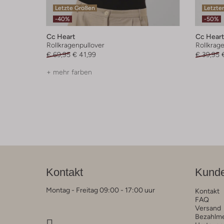
Letzte Größen
Letzter
-40%
-50%
Cc Heart
Cc Heart
Rollkragenpullover
Rollkrag
€ 69,95
€ 41,99
€ 39,95
+ mehr farben
Kontakt
Kunde
Montag - Freitag 09:00 - 17:00 uur
Kontakt
FAQ
Versand
Bezahlm