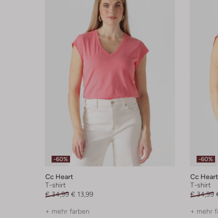
-60%
-60%
Cc Heart
Cc Heart
T-shirt
T-shirt
€ 34,99
€ 13,99
€ 34,99
+ mehr farben
+ mehr f