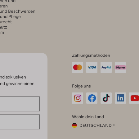
hen und
eren
 und Beschwerden
 und Pflege
srecht
hutz
um
Zahlungsmethoden
nd exklusiven
und gewinne einen
Folge uns
Omoda
Omoda
Omoda
Omoda
Om
Wähle dein Land
Instagram
Facebook
TikTok
LinkedI
Yo
DEUTSCHLAND
Wähle
dein