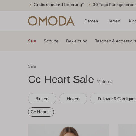
Gratis standard Lieferung*
30 Tage Rückgaberec
Damen
Herren
Kin
Sale
Schuhe
Bekleidung
Taschen & Accessoir
Sale
Cc Heart
Sale
11 items
Blusen
Hosen
Pullover & Cardigan
Cc Heart