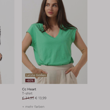
Letzte Größen
-60%
Cc Heart
T-shirt
€ 34,95
€ 13,99
+ mehr farben