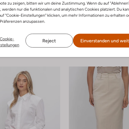
ote zu zeigen, bitten wir um deine Zustimmung. Wenn du auf "Ablehnen
t, werden nur die funktionalen und analytischen Cookies platziert. Du ka
uf "Cookie-Einstellungen" klicken, um mehr Informationen zu erhalten o
-40%
 Präferenzen anzupassen.
Vans
 Low
Sneaker Low
Cookie-
Reject
Einverstanden und weit
€ 76,99
€ 84,99
€ 50,99
nstellungen
arben