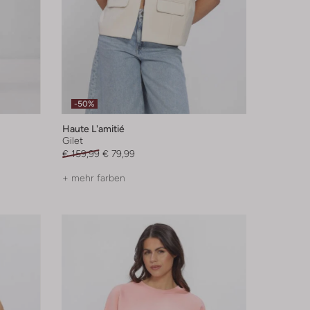
-50%
Haute L'amitié
Gilet
€ 159,99
€ 79,99
+ mehr farben