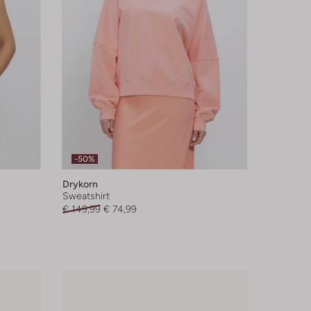
-50%
Drykorn
Sweatshirt
€ 149,99
€ 74,99