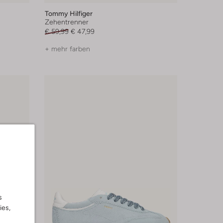
Tommy Hilfiger
Zehentrenner
€ 59,99
€ 47,99
+ mehr farben
s
ies,