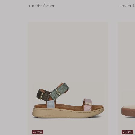
+ mehr farben
+ mehr f
-20%
-50%