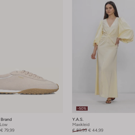
-50%
 Brand
Y.a.s.
 Low
Maxikleid
€ 79,99
€ 89,99
€ 44,99