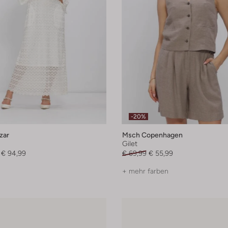
-20%
zar
Msch Copenhagen
Gilet
€ 94,99
€ 69,99
€ 55,99
+ mehr farben