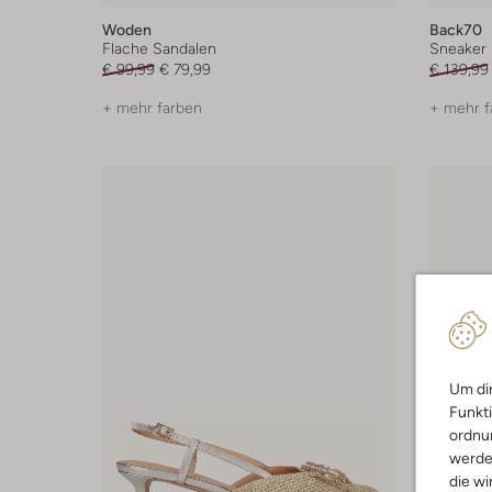
Woden
Back70
Flache Sandalen
Sneaker
€ 99,99
€ 79,99
€ 139,99
+ mehr farben
+ mehr f
Um dir
Funkti
ordnun
werde
die wi