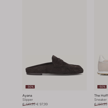
-30%
-50%
Ayana
The Hoff
Slipper
Sneaker
€ 139,99
€ 97,99
€ 159,99