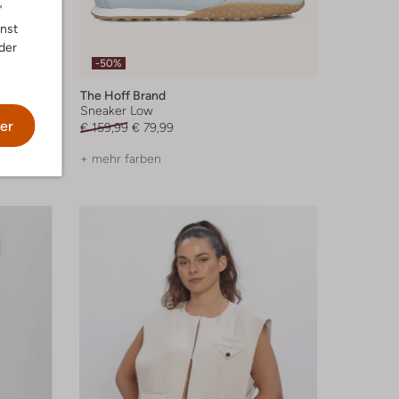
"
nnst
der
-50%
The Hoff Brand
Sneaker Low
er
€ 159,99
€ 79,99
+ mehr farben