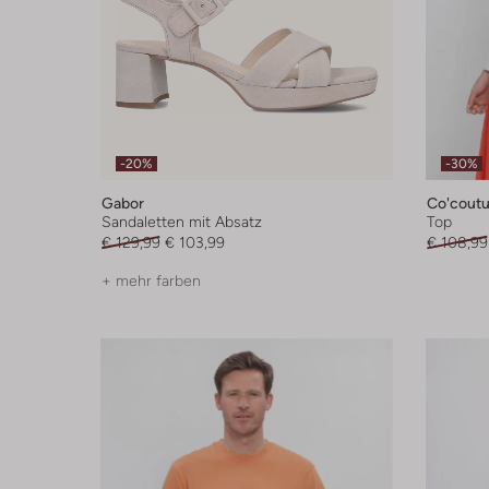
-20%
-30%
Gabor
Co'coutu
Sandaletten mit Absatz
Top
€ 129,99
€ 103,99
€ 108,99
+ mehr farben