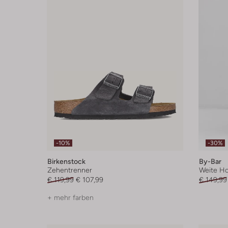
-10%
-30%
Birkenstock
By-Bar
Zehentrenner
Weite H
€ 119,99
€ 107,99
€ 149,99
+ mehr farben