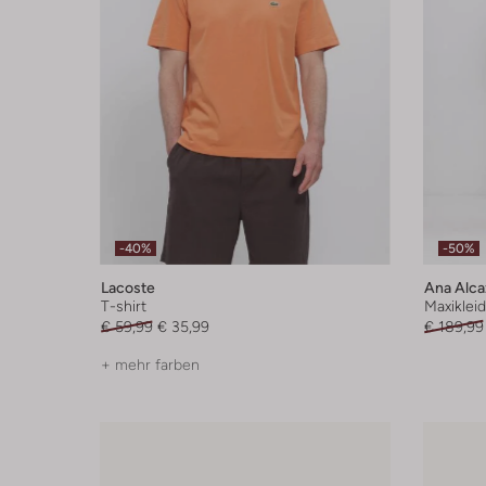
-40%
-50%
Lacoste
Ana Alca
T-shirt
Maxikleid
€ 59,99
€ 35,99
€ 189,99
+ mehr farben