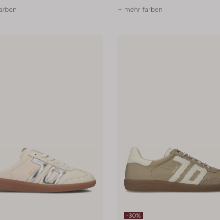
arben
+ mehr farben
-30%