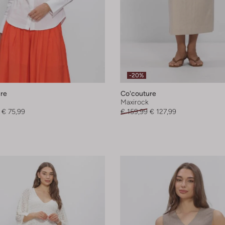
-20%
re
Co'couture
Maxirock
€ 75,99
€ 159,99
€ 127,99