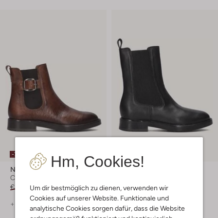
-70%
-50%
Hm, Cookies!
Notre-V
Notre-V
Chelsea Boots
Chelsea Boots
€ 149,95
€ 44,99
€ 149,95
€ 74,99
Um dir bestmöglich zu dienen, verwenden wir
Cookies auf unserer Website. Funktionale und
+ mehr farben
+ mehr farben
analytische Cookies sorgen dafür, dass die Website