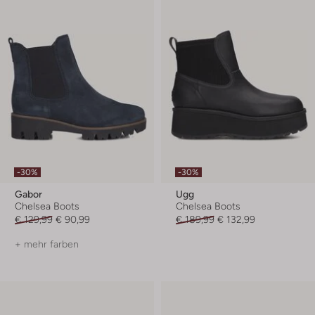
-30%
-30%
Gabor
Ugg
Chelsea Boots
Chelsea Boots
€ 129,99
€ 90,99
€ 189,99
€ 132,99
+ mehr farben