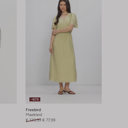
-40%
Freebird
Maxikleid
€ 129,99
€ 77,99