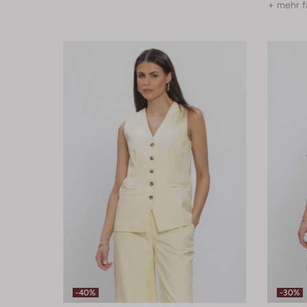
+ mehr f
-40%
-30%