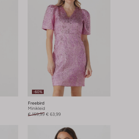
-60%
Freebird
Minikleid
€ 159,99
€ 63,99