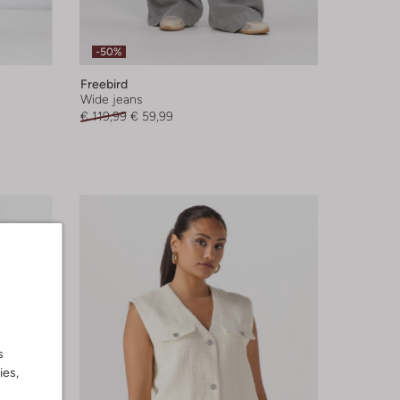
-50%
Freebird
Wide jeans
€ 119,99
€ 59,99
s
ies,