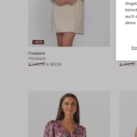
Angeb
klicks
auch a
deine
-40%
-60%
Ei
Freebird
Freebird
Minikleid
Pantalon
€ 149,99
€ 89,99
€ 119,95