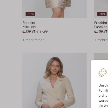
-30%
-30%
Freebird
Freebird
Minikleid
Pantalon
€ 139,99
€ 97,99
€ 109,99
+ mehr farben
+ mehr f
Um dir
Funkti
ordnun
werde
die wi