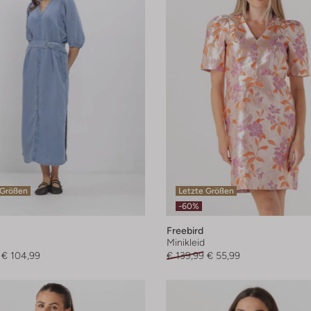
 Größen
Letzte Größen
-60%
Freebird
Minikleid
€ 104,99
€ 139,99
€ 55,99