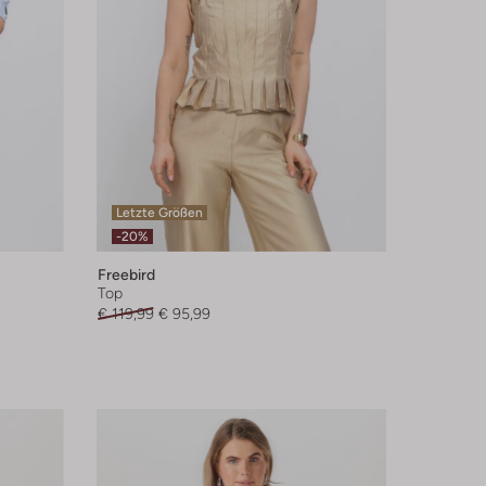
Letzte Größen
-20%
Freebird
Top
€ 119,99
€ 95,99