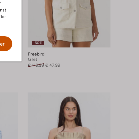
"
nnst
der
-60%
er
Freebird
Gilet
€ 119,99
€ 47,99