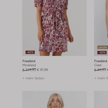
Letzte
-60%
-30%
Freebird
Freebird
Minikleid
Gilet
€ 229,99
€ 91,99
€ 89,99
+ mehr farben
+ mehr f