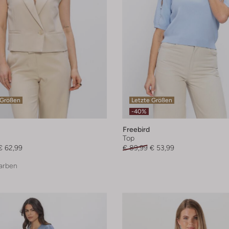
 Größen
Letzte Größen
-40%
Freebird
Top
€ 62,99
€ 89,99
€ 53,99
arben