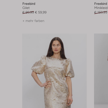
Freebird
Freebird
Gilet
Minikleid
€ 99,99
€ 59,99
€ 159,99
+ mehr farben