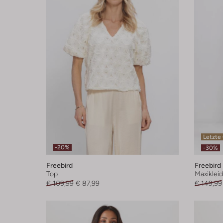
Letzte
-20%
-30%
Freebird
Freebird
Top
Maxikleid
€ 109,99
€ 87,99
€ 149,99