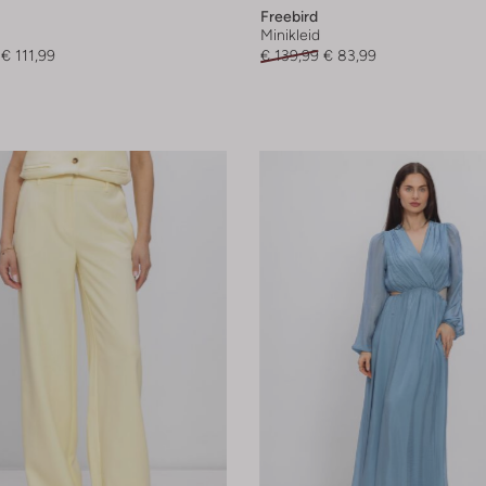
Freebird
Minikleid
€ 111,99
€ 139,99
€ 83,99