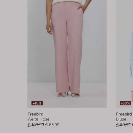
-40%
-60%
Freebird
Freebird
Weite Hose
Bluse
€ 109,99
€ 65,99
€ 89,99