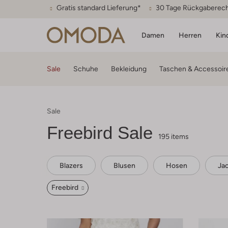
Gratis standard Lieferung*
30 Tage Rückgaberec
Damen
Herren
Kin
Sale
Schuhe
Bekleidung
Taschen & Accessoir
Sale
Freebird
Sale
195 items
Blazers
Blusen
Hosen
Ja
Freebird