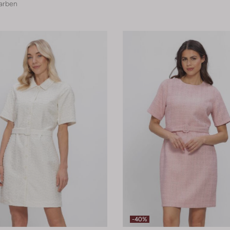
arben
-40%