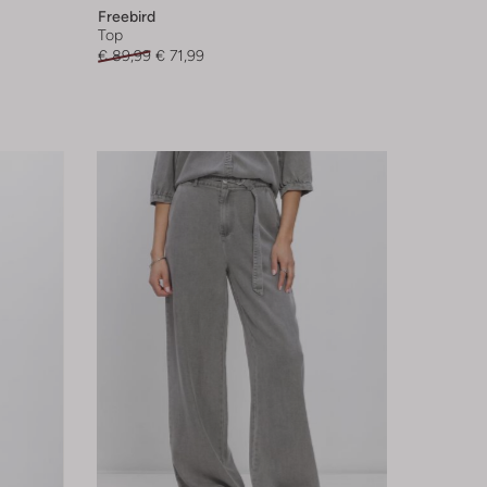
Freebird
Top
€ 89,99
€ 71,99