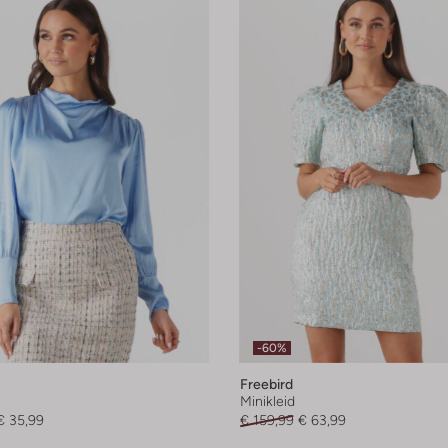
-60%
Freebird
Minikleid
€ 35,99
€ 159,99
€ 63,99