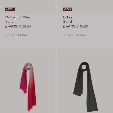
-40%
-20%
Moment In May.
Lil'boo
Schal
Schal
€ 49,99
€ 29,99
€ 24,99
€ 19,99
+ mehr farben
+ mehr farben