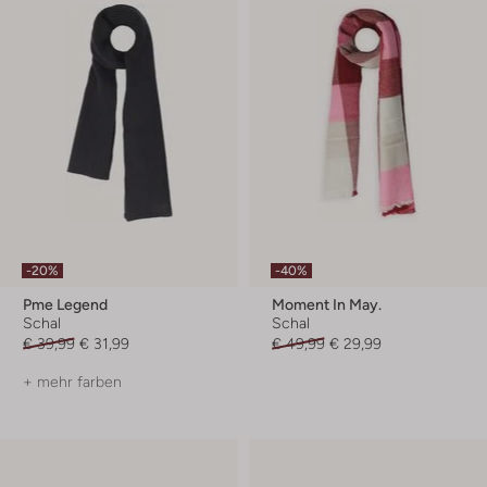
-20%
-40%
Pme Legend
Moment In May.
Schal
Schal
€ 39,99
€ 31,99
€ 49,99
€ 29,99
+ mehr farben