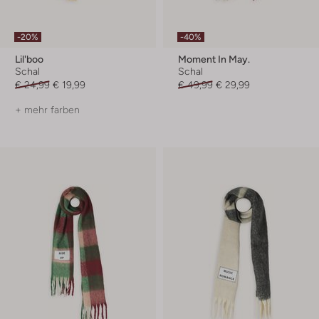
-20%
-40%
Lil'boo
Moment In May.
Schal
Schal
€ 24,99
€ 19,99
€ 49,99
€ 29,99
+ mehr farben