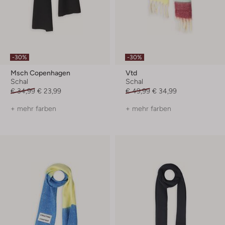
-30%
-30%
Msch Copenhagen
Vtd
Schal
Schal
€ 34,99
€ 23,99
€ 49,99
€ 34,99
+ mehr farben
+ mehr farben