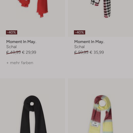
-40%
-40%
Moment In May.
Moment In May.
Schal
Schal
€ 49,99
€ 29,99
€ 59,99
€ 35,99
+ mehr farben