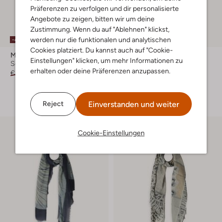
Präferenzen zu verfolgen und dir personalisierte
Angebote zu zeigen, bitten wir um deine
Zustimmung. Wenn du auf "Ablehnen" klickst,
werden nur die funktionalen und analytischen
-40%
-40%
Cookies platziert. Du kannst auch auf "Cookie-
Moment In May.
Moment In May.
Einstellungen" klicken, um mehr Informationen zu
Schal
Schal
erhalten oder deine Präferenzen anzupassen.
€ 99,99
€ 59,99
€ 49,99
€ 29,99
+ mehr farben
Einverstanden und weiter
Reject
Cookie-Einstellungen