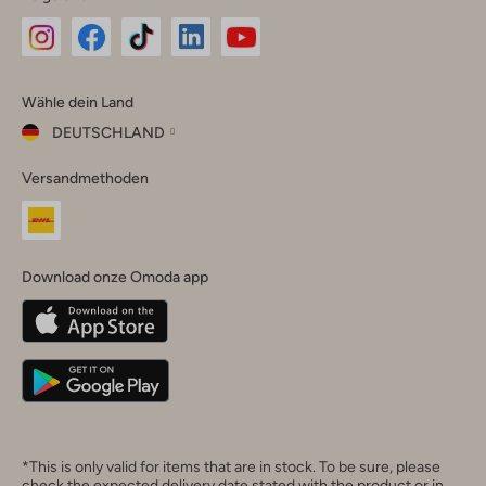
Omoda
Omoda
Omoda
Omoda
Omoda
Wähle dein Land
Instagram
Facebook
TikTok
LinkedIn
YouTube
DEUTSCHLAND
Wähle
Versandmethoden
dein
Schließ
Land
Nederland
België
(Nederlands)
Download onze Omoda app
Belgique
(Français)
Deutschland
*This is only valid for items that are in stock. To be sure, please
check the expected delivery date stated with the product or in