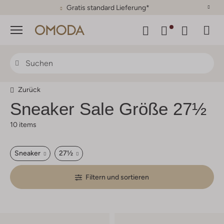
30 Tage Rückgaberecht
Menü
Zurück
Sneaker Sale Größe 27½
10 items
Sneaker
27½
Filtern und sortieren