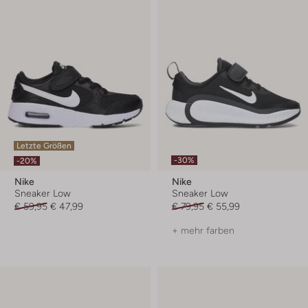
Letzte Größen
-30%
-20%
Nike
Nike
Sneaker Low
Sneaker Low
€ 59,95
€ 47,99
€ 79,95
€ 55,99
+ mehr farben