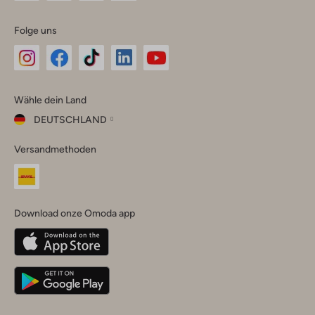
Folge uns
Omoda
Omoda
Omoda
Omoda
Omoda
Wähle dein Land
Instagram
Facebook
TikTok
LinkedIn
YouTube
DEUTSCHLAND
Wähle
Versandmethoden
dein
Schließ
Land
Nederland
België
(Nederlands)
Download onze Omoda app
Belgique
(Français)
Deutschland