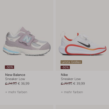
Letzte Größen
-50%
-50%
New Balance
Nike
Sneaker Low
Sneaker Low
€ 74,99
€ 36,99
€ 79,95
€ 39,99
+ mehr farben
+ mehr farben