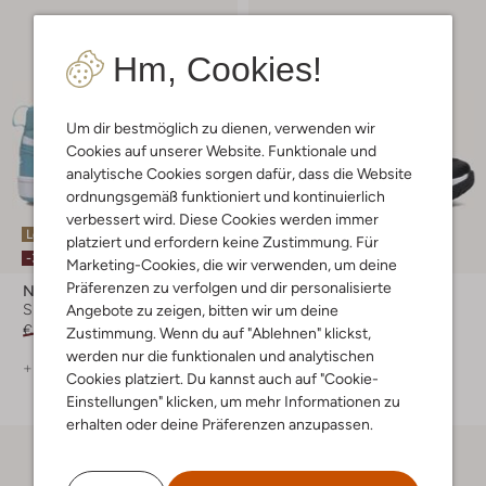
Hm, Cookies!
Um dir bestmöglich zu dienen, verwenden wir
Cookies auf unserer Website. Funktionale und
analytische Cookies sorgen dafür, dass die Website
ordnungsgemäß funktioniert und kontinuierlich
verbessert wird. Diese Cookies werden immer
Letzter Artikel
platziert und erfordern keine Zustimmung. Für
-20%
-30%
Marketing-Cookies, die wir verwenden, um deine
Präferenzen zu verfolgen und dir personalisierte
Nike
Nike
Sneaker High
Sneaker Low
Angebote zu zeigen, bitten wir um deine
€ 59,99
€ 41,99
€ 59,95
€ 47,99
Zustimmung. Wenn du auf "Ablehnen" klickst,
werden nur die funktionalen und analytischen
+ mehr farben
Cookies platziert. Du kannst auch auf "Cookie-
Einstellungen" klicken, um mehr Informationen zu
erhalten oder deine Präferenzen anzupassen.