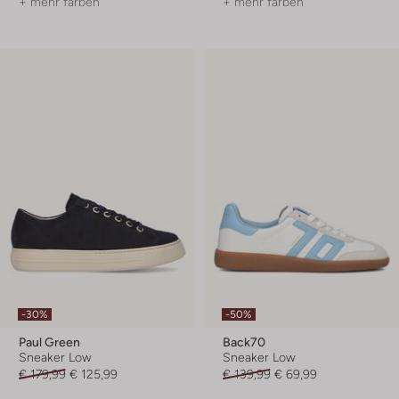
+ mehr farben
+ mehr farben
-30%
-50%
Paul Green
Back70
Sneaker Low
Sneaker Low
€ 179,99
€ 125,99
€ 139,99
€ 69,99