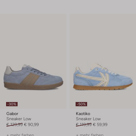
-30%
-50%
Gabor
Kaotiko
Sneaker Low
Sneaker Low
€ 129,99
€ 90,99
€ 119,99
€ 59,99
+ mehr farben
+ mehr farben