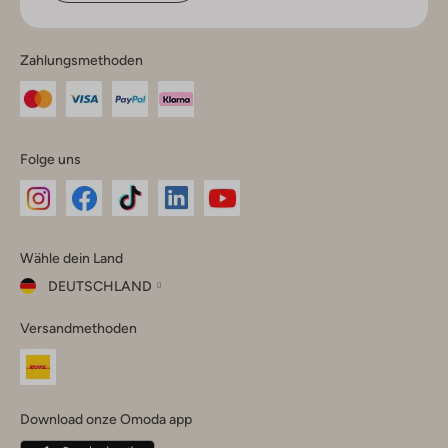
Zahlungsmethoden
Folge uns
Omoda
Omoda
Omoda
Omoda
Omoda
Wähle dein Land
Instagram
Facebook
TikTok
LinkedIn
YouTube
DEUTSCHLAND
Wähle
Versandmethoden
dein
Schließ
Land
Nederland
België
(Nederlands)
Download onze Omoda app
Belgique
(Français)