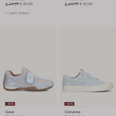
€ 119,99
€ 83,99
€ 129,99
€ 90,99
+ mehr farben
-30%
-50%
Geox
Converse