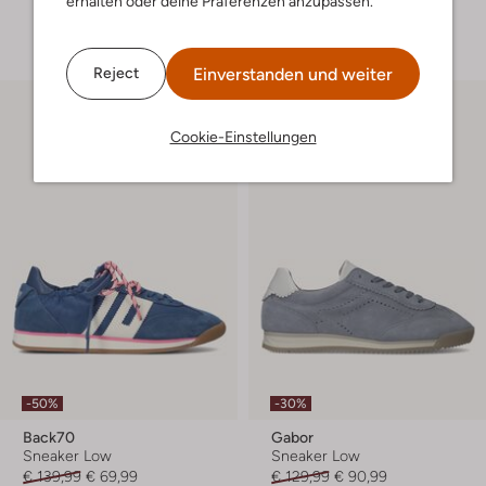
erhalten oder deine Präferenzen anzupassen.
+ mehr farben
Einverstanden und weiter
Reject
Cookie-Einstellungen
-50%
-30%
Back70
Gabor
Sneaker Low
Sneaker Low
€ 139,99
€ 69,99
€ 129,99
€ 90,99